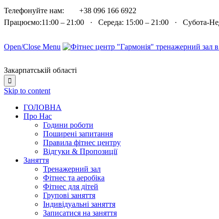

Телефонуйте нам:
+38 096 166 6922
Працюємо:11:00 – 21:00 · Середа: 15:00 – 21:00 · Субота-Н
Open/Close Menu
Закарпатській області

Skip to content
ГОЛОВНА
Про Нас
Години роботи
Поширені запитання
Правила фітнес центру
Відгуки & Пропозиції
Заняття
Тренажерний зал
Фітнес та аеробіка
Фітнес для дітей
Групові заняття
Індивідуальні заняття
Записатися на заняття