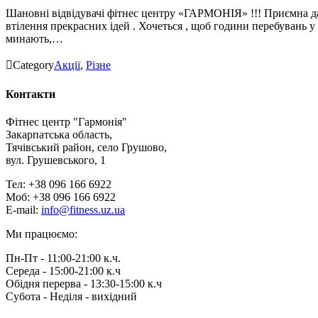
Шановні відвідувачі фітнес центру «ГАРМОНІЯ» !!! Приємна дат
втілення прекрасних ідей . Хочеться , щоб години перебувань у
минають,…

Category
Акції
,
Різне
Контакти
Фітнес центр "Гармонія"
Закарпатська область,
Тячівський район, село Грушово,
вул. Грушевського, 1
Тел: +38 096 166 6922
Моб: +38 096 166 6922
E-mail:
info@fitness.uz.ua
Ми працюємо:
Пн-Пт - 11:00-21:00 к.ч.
Середа - 15:00-21:00 к.ч
Обідня перерва - 13:30-15:00 к.ч
Субота - Неділя - вихідний