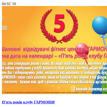
04
02 '16
П’ять років клубу ГАРМОНІЯ