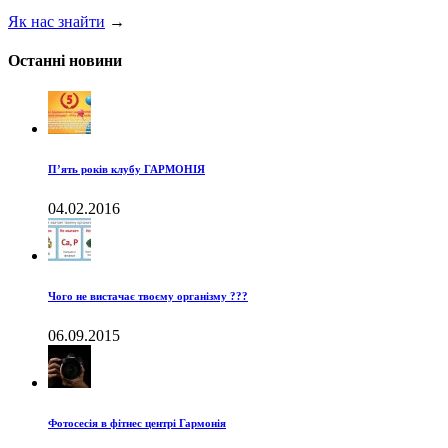
Як нас знайти
→
Останні новини
П’ять років клубу ГАРМОНІЯ
04.02.2016
Чого не вистачає твоєму організму ???
06.09.2015
Фотосесія в фітнес центрі Гармонія