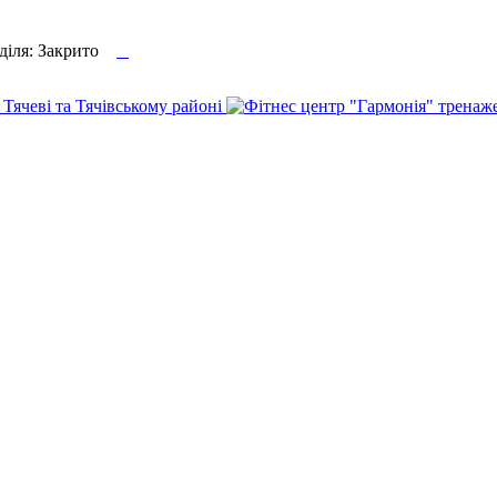

еділя: Закрито