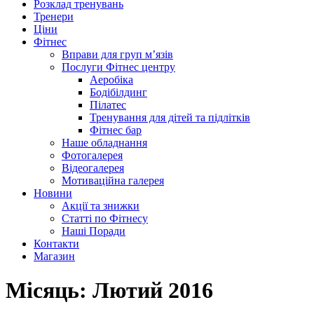
Розклад тренувань
Тренери
Ціни
Фітнес
Вправи для груп м’язів
Послуги Фітнес центру
Аеробіка
Бодібілдинг
Пілатес
Тренування для дітей та підлітків
Фітнес бар
Наше обладнання
Фотогалерея
Відеогалерея
Мотиваційна галерея
Новини
Акції та знижки
Статті по Фітнесу
Наші Поради
Контакти
Магазин
Місяць:
Лютий 2016