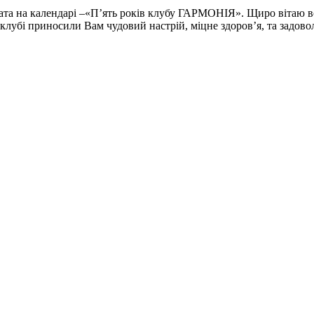
а на календарі –«П’ять років клубу ГАРМОНІЯ». Щиро вітаю всіх
 клубі приносили Вам чудовий настрій, міцне здоров’я, та задово