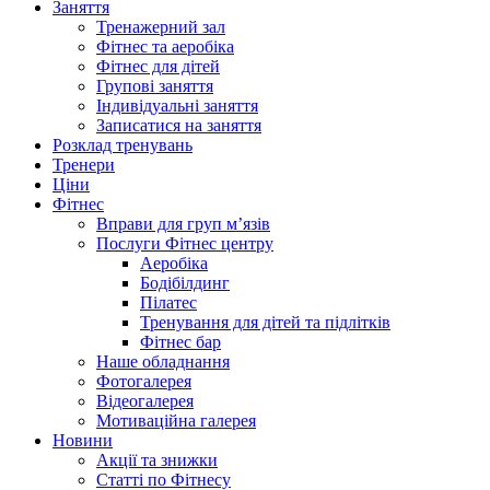
Заняття
Тренажерний зал
Фітнес та аеробіка
Фітнес для дітей
Групові заняття
Індивідуальні заняття
Записатися на заняття
Розклад тренувань
Тренери
Ціни
Фітнес
Вправи для груп м’язів
Послуги Фітнес центру
Аеробіка
Бодібілдинг
Пілатес
Тренування для дітей та підлітків
Фітнес бар
Наше обладнання
Фотогалерея
Відеогалерея
Мотиваційна галерея
Новини
Акції та знижки
Статті по Фітнесу