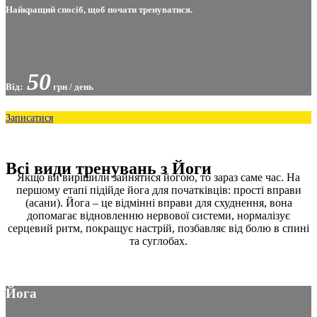
Найкращий спосіб, щоб почати тренуватися.
50
Від:
грн / день
Записатися
Всі види тренувань з Йоги
Якщо ви вирішили зайнятися йогою, то зараз саме час. На
першому етапі підійде йога для початківців: прості вправи
(асани). Йога – це відмінні вправи для схуднення, вона
допомагає відновленню нервової системи, нормалізує
серцевий ритм, покращує настрій, позбавляє від болю в спині
та суглобах.
Йога