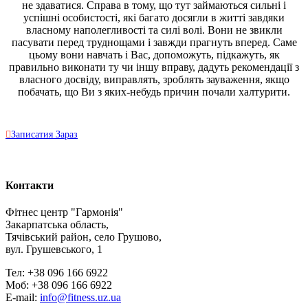
не здаватися. Справа в тому, що тут займаються сильні і
успішні особистості, які багато досягли в житті завдяки
власному наполегливості та силі волі. Вони не звикли
пасувати перед труднощами і завжди прагнуть вперед. Саме
цьому вони навчать і Вас, допоможуть, підкажуть, як
правильно виконати ту чи іншу вправу, дадуть рекомендації з
власного досвіду, виправлять, зроблять зауваження, якщо
побачать, що Ви з яких-небудь причин почали халтурити.

Записатия Зараз
Контакти
Фітнес центр "Гармонія"
Закарпатська область,
Тячівський район, село Грушово,
вул. Грушевського, 1
Тел: +38 096 166 6922
Моб: +38 096 166 6922
E-mail:
info@fitness.uz.ua