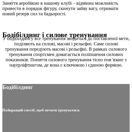
Заняття аеробікою в нашому клубі – відмінна можливість
привести в порядок фігуру, скинути зайву вагу, отримати
новий резерв сил та бадьорості.
Бодібілдинг і силове тренування
У бодібілдингу все тренування зводиться до поставленої мети,
поділяють на силові, масові і рельєфні. Саме силові
тренування передують масові і рельєфні. В рамках силового
тренування спортсмен домагається поліпшення силових
показників. Поняття силового тренування тісно пов’язане з
пауерліфтингом, де вона є ключовою і єдиною формою.
Бодібілдинг
Найкращий спосіб, щоб почати тренуватися.