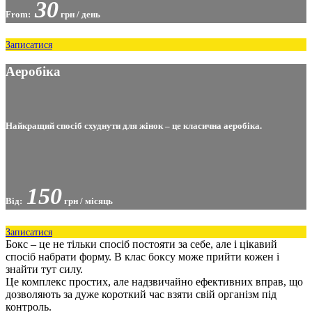
30
From:
грн / день
Записатися
Аеробіка
Найкращий спосіб схуднути для жінок – це класична аеробіка.
150
Від:
грн / місяць
Записатися
Бокс – це не тільки спосіб постояти за себе, але і цікавий
спосіб набрати форму. В клас боксу може прийти кожен і
знайти тут силу.
Це комплекс простих, але надзвичайно ефективних вправ, що
дозволяють за дуже короткий час взяти свій організм під
контроль.