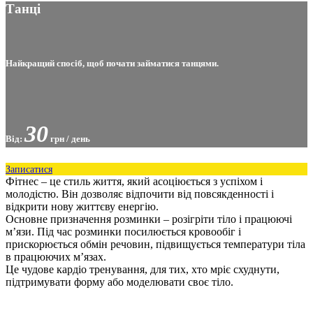
Танці
Найкращий спосіб, щоб почати займатися танцями.
30
Від:
грн / день
Записатися
Фітнес – це стиль життя, який асоціюється з успіхом і
молодістю. Він дозволяє відпочити від повсякденності і
відкрити нову життєву енергію.
Основне призначення розминки – розігріти тіло і працюючі
м’язи. Під час розминки посилюється кровообіг і
прискорюється обмін речовин, підвищується температури тіла
в працюючих м’язах.
Це чудове кардіо тренування, для тих, хто мріє схуднути,
підтримувати форму або моделювати своє тіло.