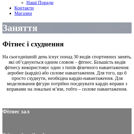
Наші Поради
Контакти
Магазин
Заняття
Фітнес і схуднення
На сьогоднішній день існує понад 30 видів спортивних занять,
які об’єднуються одним словом – фітнес. Більшість видів
фітнесу використовує один з типів фізичного навантаження:
аеробне (кардіо) або силове навантаження. Для того, що б
просто схуднути, необхідна кардіо-навантаження. Для
моделювання фігури потрібно поєднувати кардіо вправи з
вправами на локальні м’язи, тобто – силове навантаження.
Фітнес зал