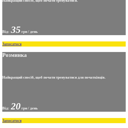
Найкращий спосіб, щоб почати тренуватися.
35
Від:
грн / день
Записатися
Розминка
Найкращий спосіб, щоб почати тренуватися для початківців.
20
Від:
грн / день
Записатися