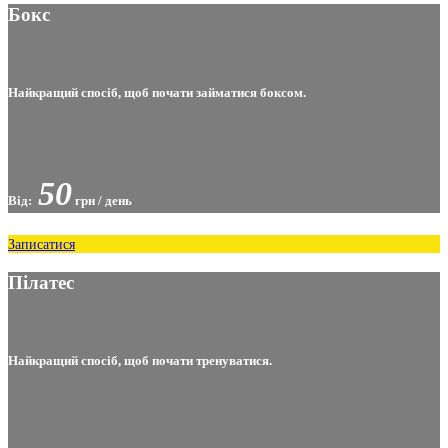
Бокс
Найкращий спосіб, щоб почати займатися боксом.
50
Від:
грн / день
Записатися
Пілатес
Найкращий спосіб, щоб почати тренуватися.