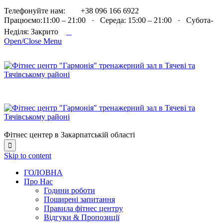

Телефонуйте нам:
+38 096 166 6922
Працюємо:11:00 – 21:00 · Середа: 15:00 – 21:00 · Субота-

Неділя: Закрито
Open/Close Menu
Фітнес центер в Закарпатській області

Skip to content
ГОЛОВНА
Про Нас
Години роботи
Поширені запитання
Правила фітнес центру
Відгуки & Пропозиції