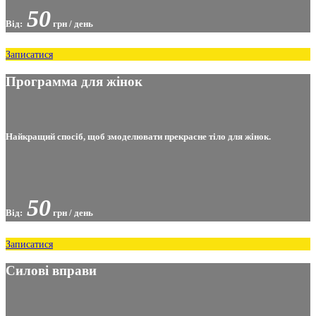
50
Від:
грн / день
Записатися
Программа для жінок
Найкращий спосіб, щоб змоделювати прекрасне тіло для жінок.
50
Від:
грн / день
Записатися
Силові вправи