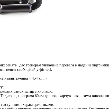
их занять , дає тренерам унікальна перевага в наданні підтримки
ягнення своїх цілей у фітнесі.
е навантаження – 454 кг . );
гу;
блокових рамок; штир з кнопкою.
VD дисків , програма 60-ти денного харчування , схема виконання
я наступними характеристиками:
ся подвійна кручена прострочка нейлоновою ниткою. Граничне нав