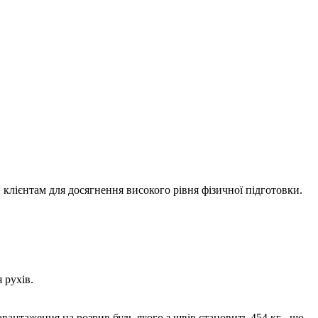
 клієнтам для досягнення високого рівня фізичної підготовки.
 рухів.
антаження на розрив будь-якого з швів становить 454 кг , що