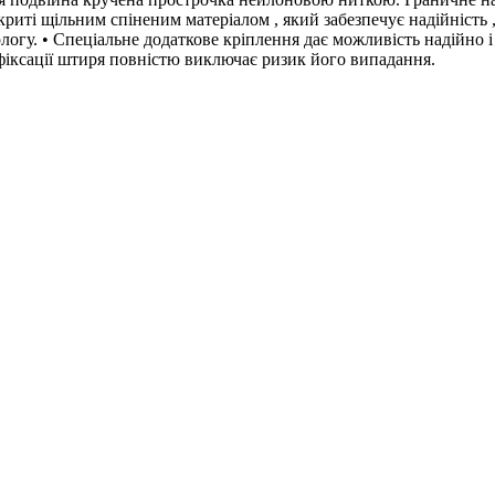
криті щільним спіненим матеріалом , який забезпечує надійність ,
вологу. • Спеціальне додаткове кріплення дає можливість надійно 
фіксації штиря повністю виключає ризик його випадання.