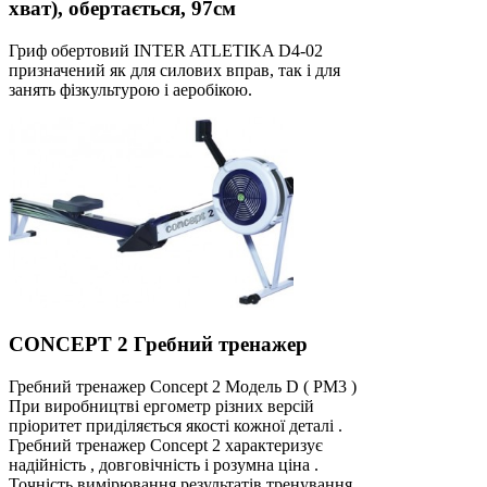
хват), обертається, 97см
Гриф обертовий INTER ATLETIKA D4-02
призначений як для силових вправ, так і для
занять фізкультурою і аеробікою.
CONCEPT 2 Гребний тренажер
Гребний тренажер Concept 2 Модель D ( PM3 )
При виробництві ергометр різних версій
пріоритет приділяється якості кожної деталі .
Гребний тренажер Concept 2 характеризує
надійність , довговічність і розумна ціна .
Точність вимірювання результатів тренування