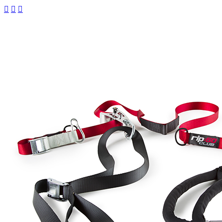


