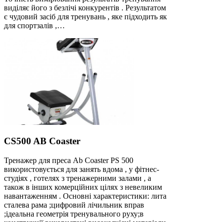
виділяє його з безлічі конкурентів . Результатом
є чудовий засіб для тренувань , яке підходить як
для спортзалів ,…
CS500 AB Coaster
Тренажер для преса Ab Coaster PS 500
використовується для занять вдома , у фітнес-
студіях , готелях з тренажерними залами , а
також в інших комерційних цілях з невеликим
навантаженням . Основні характеристики: лита
сталева рама ;цифровий лічильник вправ
;ідеальна геометрія тренувального руху;в