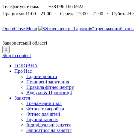

Телефонуйте нам:
+38 096 166 6922
Працюємо:11:00 – 21:00 · Середа: 15:00 – 21:00 · Субота-Н
Open/Close Menu
Закарпатській області

Skip to content
ГОЛОВНА
Про Нас
Години роботи
Поширені запитання
Правила фітнес центру
Відгуки & Пропозиції
Заняття
Тренажерний зал
Фітнес та аеробіка
Фітнес для дітей
Групові заняття
Індивідуальні заняття
Записатися на заняття