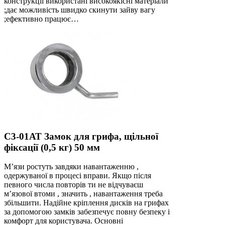
конструкції використані високоякісні матеріали
;дає можливість швидко скинути зайву вагу
;ефективно працює…
С3-01АТ Замок для грифа, щільної
фіксації (0,5 кг) 50 мм
М’язи ростуть завдяки навантаженню ,
одержуваної в процесі вправи. Якщо після
певного числа повторів ти не відчуваєш
м’язової втоми , значить , навантаження треба
збільшити. Надійне кріплення дисків на грифах
за допомогою замків забезпечує повну безпеку і
комфорт для користувача. Основні