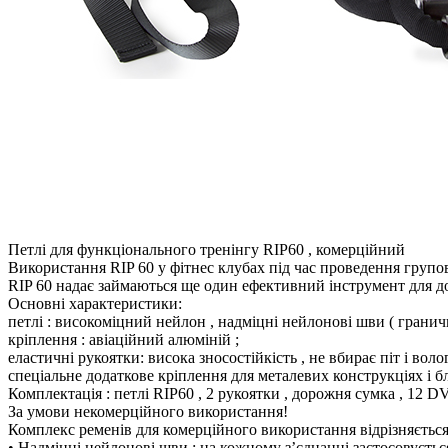
Петлі для функціонального тренінгу RIP60 , комерційний
Використання RIP 60 у фітнес клубах під час проведення групов
RIP 60 надає займаються ще один ефективний інструмент для дос
Основні характеристики:
петлі : високоміцний нейлон , надміцні нейлонові шви ( граничн
кріплення : авіаційний алюміній ;
еластичні рукоятки: висока зносостійкість , не вбирає піт і воло
спеціальне додаткове кріплення для металевих конструкціях і 
Комплектація : петлі RIP60 , 2 рукоятки , дорожня сумка , 12 D
За умови некомерційного використання!
Комплекс ременів для комерційного використання відрізняєтьс
• Надміцні нейлонові шви : на кожному з’єднанні застосовуєть