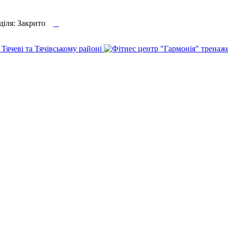

еділя: Закрито