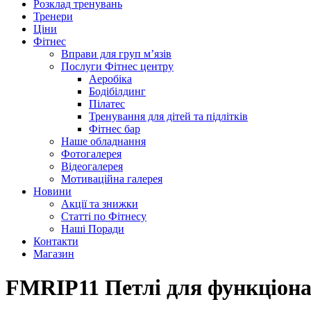
Розклад тренувань
Тренери
Ціни
Фітнес
Вправи для груп м’язів
Послуги Фітнес центру
Аеробіка
Бодібілдинг
Пілатес
Тренування для дітей та підлітків
Фітнес бар
Наше обладнання
Фотогалерея
Відеогалерея
Мотиваційна галерея
Новини
Акції та знижки
Статті по Фітнесу
Наші Поради
Контакти
Магазин
FMRIP11 Петлі для функціона