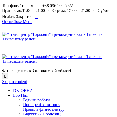

Телефонуйте нам:
+38 096 166 6922
Працюємо:11:00 – 21:00 · Середа: 15:00 – 21:00 · Субота-

Неділя: Закрито
Open/Close Menu
Фітнес центер в Закарпатській області

Skip to content
ГОЛОВНА
Про Нас
Години роботи
Поширені запитання
Правила фітнес центру
Відгуки & Пропозиції