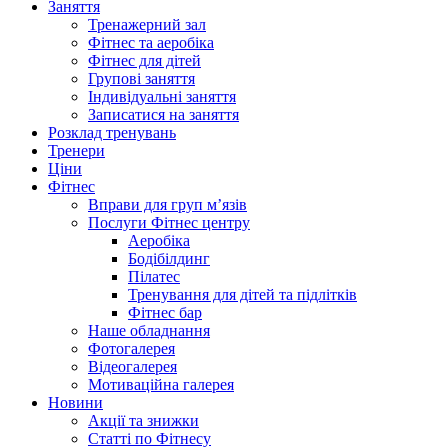
Заняття
Тренажерний зал
Фітнес та аеробіка
Фітнес для дітей
Групові заняття
Індивідуальні заняття
Записатися на заняття
Розклад тренувань
Тренери
Ціни
Фітнес
Вправи для груп м’язів
Послуги Фітнес центру
Аеробіка
Бодібілдинг
Пілатес
Тренування для дітей та підлітків
Фітнес бар
Наше обладнання
Фотогалерея
Відеогалерея
Мотиваційна галерея
Новини
Акції та знижки
Статті по Фітнесу