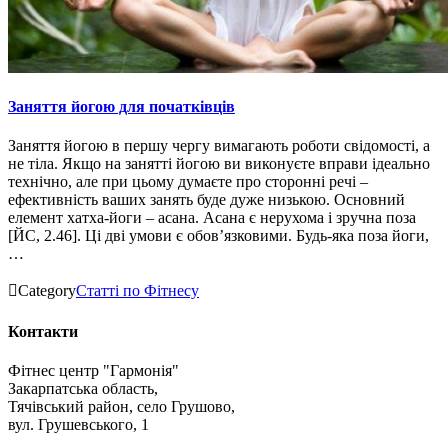
Заняття йогою для початківців
Заняття йогою в першу чергу вимагають роботи свідомості, а
не тіла. Якщо на занятті йогою ви виконуєте вправи ідеально
технічно, але при цьому думаєте про сторонні речі –
ефективність ваших занять буде дуже низькою. Основний
елемент хатха-йоги – асана. Асана є нерухома і зручна поза
[ЙС, 2.46]. Ці дві умови є обов’язковими. Будь-яка поза йоги,
…

Category
Статті по Фітнесу
Контакти
Фітнес центр "Гармонія"
Закарпатська область,
Тячівський район, село Грушово,
вул. Грушевського, 1