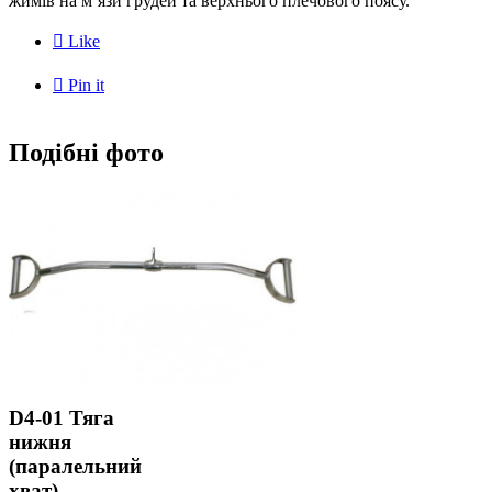
жимів на м’язи грудей та верхнього плечового поясу.

Like

Pin it
Подібні фото
D4-01 Тяга
нижня
(паралельний
хват),