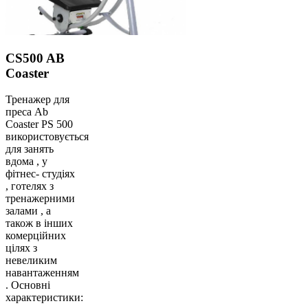
CS500 AB
Coaster
Тренажер для
преса Ab
Coaster PS 500
використовується
для занять
вдома , у
фітнес- студіях
, готелях з
тренажерними
залами , а
також в інших
комерційних
цілях з
невеликим
навантаженням
. Основні
характеристики: