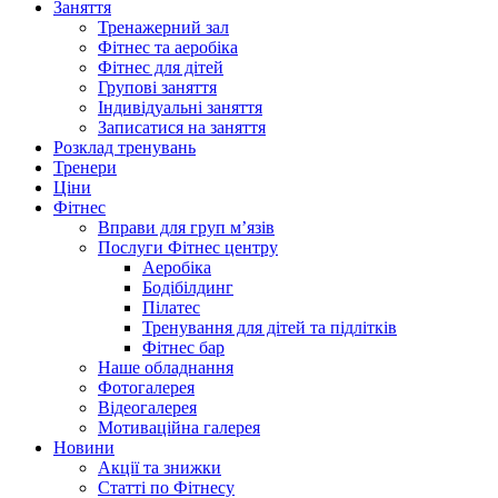
Заняття
Тренажерний зал
Фітнес та аеробіка
Фітнес для дітей
Групові заняття
Індивідуальні заняття
Записатися на заняття
Розклад тренувань
Тренери
Ціни
Фітнес
Вправи для груп м’язів
Послуги Фітнес центру
Аеробіка
Бодібілдинг
Пілатес
Тренування для дітей та підлітків
Фітнес бар
Наше обладнання
Фотогалерея
Відеогалерея
Мотиваційна галерея
Новини
Акції та знижки
Статті по Фітнесу