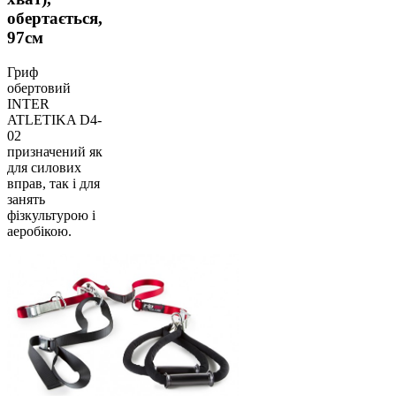
обертається,
97см
Гриф
обертовий
INTER
ATLETIKA D4-
02
призначений як
для силових
вправ, так і для
занять
фізкультурою і
аеробікою.