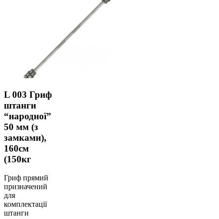
L 003 Гриф
штанги
“народної”
50 мм (з
замками),
160см
(150кг
Гриф прямий
призначений
для
комплектації
штанги