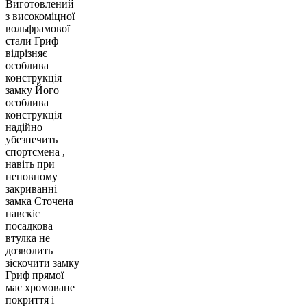
Виготовлений
з високоміцної
вольфрамової
стали Гриф
відрізняє
особлива
конструкція
замку Його
особлива
конструкція
надійно
убезпечить
спортсмена ,
навіть при
неповному
закриванні
замка Сточена
навскіс
посадкова
втулка не
дозволить
зіскочити замку
Гриф прямої
має хромоване
покриття і