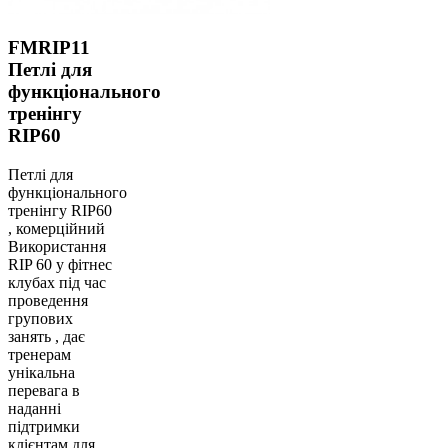
FMRIP11
Петлі для
функціонального
тренінгу
RIP60
Петлі для
функціонального
тренінгу RIP60
, комерційний
Використання
RIP 60 у фітнес
клубах під час
проведення
групових
занять , дає
тренерам
унікальна
перевага в
наданні
підтримки
клієнтам для