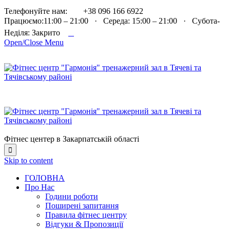

Телефонуйте нам:
+38 096 166 6922
Працюємо:11:00 – 21:00 · Середа: 15:00 – 21:00 · Субота-

Неділя: Закрито
Open/Close Menu
Фітнес центер в Закарпатській області

Skip to content
ГОЛОВНА
Про Нас
Години роботи
Поширені запитання
Правила фітнес центру
Відгуки & Пропозиції