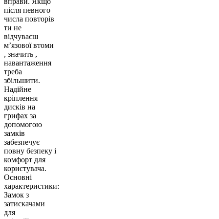
вправи. Якщо
після певного
числа повторів
ти не
відчуваєш
м’язової втоми
, значить ,
навантаження
треба
збільшити.
Надійне
кріплення
дисків на
грифах за
допомогою
замків
забезпечує
повну безпеку і
комфорт для
користувача.
Основні
характеристики:
Замок з
затискачами
для