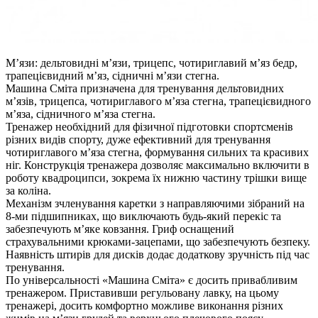
М’язи: дельтовидні м’язи, трицепс, чотириглавий м’яз бедр,
трапецієвидний м’яз, сідничні м’язи стегна.
Машина Сміта призначена для тренування дельтовидних
м’язів, трицепса, чотириглавого м’яза стегна, трапецієвидного
м’яза, сідничного м’яза стегна.
Тренажер необхідний для фізичної підготовки спортсменів
різних видів спорту, дуже ефективний для тренування
чотириглавого м’яза стегна, формування сильних та красивих
ніг. Конструкція тренажера дозволяє максимально включити в
роботу квадроципси, зокрема їх нижню частину трішки вище
за коліна.
Механізм зчленування каретки з направляючими зібраний на
8-ми підшипниках, що виключають будь-який перекіс та
забезпечують м’яке ковзання. Гриф оснащений
страхувальними крюками-зацепами, що забезпечують безпеку.
Наявність штирів для дисків додає додаткову зручність під час
тренування.
По універсальності «Машина Сміта» є досить привабливим
тренажером. Приставивши регульовану лавку, на цьому
тренажері, досить комфортно можливе виконання різних