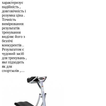
характеризує
надійність ,
довговічність і
розумна ціна .
Точність
вимірювання
результатів
тренування
виділяє його з
безлічі
конкурентів .
Результатом є
чудовий засіб
для тренувань ,
яке підходить
як для
спортзалів ,…