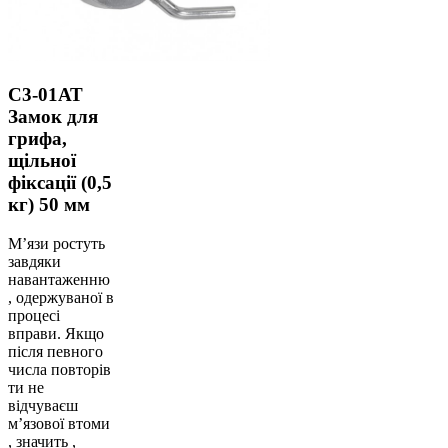
С3-01АТ
Замок для
грифа,
щільної
фіксації (0,5
кг) 50 мм
М’язи ростуть
завдяки
навантаженню
, одержуваної в
процесі
вправи. Якщо
після певного
числа повторів
ти не
відчуваєш
м’язової втоми
, значить ,