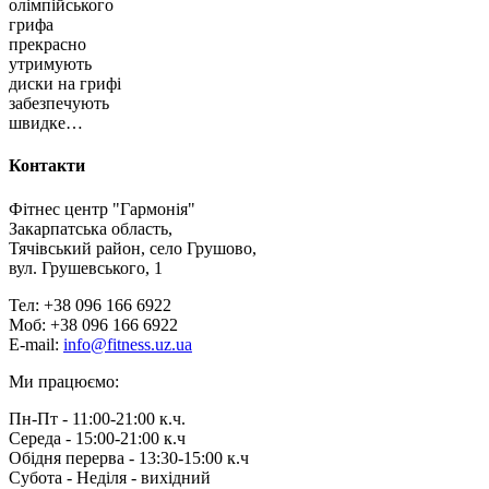
олімпійського
грифа
прекрасно
утримують
диски на грифі
забезпечують
швидке…
Контакти
Фітнес центр "Гармонія"
Закарпатська область,
Тячівський район, село Грушово,
вул. Грушевського, 1
Тел: +38 096 166 6922
Моб: +38 096 166 6922
E-mail:
info@fitness.uz.ua
Ми працюємо:
Пн-Пт - 11:00-21:00 к.ч.
Середа - 15:00-21:00 к.ч
Обідня перерва - 13:30-15:00 к.ч
Субота - Неділя - вихідний