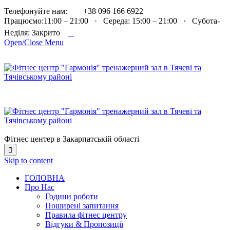

Телефонуйте нам:
+38 096 166 6922
Працюємо:11:00 – 21:00 · Середа: 15:00 – 21:00 · Субота-

Неділя: Закрито
Open/Close Menu
Фітнес центер в Закарпатській області

Skip to content
ГОЛОВНА
Про Нас
Години роботи
Поширені запитання
Правила фітнес центру
Відгуки & Пропозиції