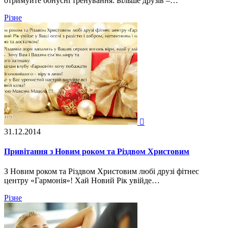
отримуйте бонусні тренування. Більше друзів –…
Різне

31.12.2014
Привітання з Новим роком та Різдвом Христовим
З Новим роком та Різдвом Христовим любі друзі фітнес
центру «Гармонія»! Хай Новий Рік увійде…
Різне