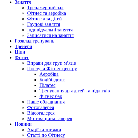
Заняття
Тренажерний зал
Фітнес та аеробіка
Фітнес для дітей
Групові заняття
Індивідуальні заняття
Записатися на заняття
Розклад тренувань
Тренери
Ціни
Фітнес
Вправи для груп м’язів
Послуги Фітнес центру
Аеробіка
Бодібілдинг
Пілатес
Тренування для дітей та підлітків
Фітнес бар
Наше обладнання
Фотогалерея
Відеогалерея
Мотиваційна галерея
Новини
Акції та знижки
Статті по Фітнесу