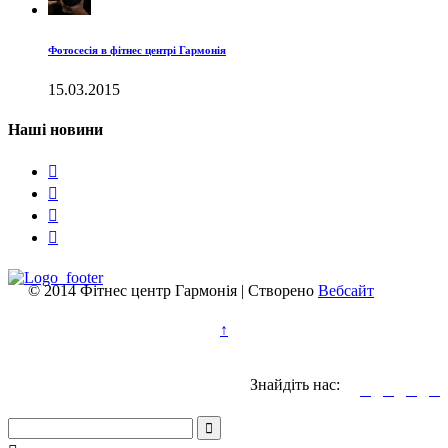
Фотосесія в фітнес центрі Гармонія
15.03.2015
Наші новини




© 2014 Фітнес центр Гармонія | Створено
Вебсайт
↑
Знайдіть нас:




