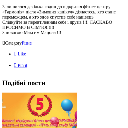
Залишилося декілька годин до відкриття фітнес центру
«Гармонія» після «Зимових канікул» дізнаєтесь, хто стане
переможцем, а хто знов спустив себе нанівець.
Слідкуйте за перевтіленням себе і друзів !!!! ЛАСКАВО
ПРОСИМО В СІМ’Ю!!!!!!
З повагою Максим Мацола !!!

Category
Різне

Like

Pin it
Подібні пости