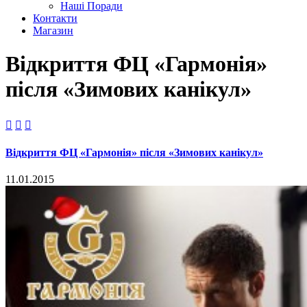
Наші Поради
Контакти
Магазин
Відкриття ФЦ «Гармонія»
після «Зимових канікул»



Відкриття ФЦ «Гармонія» після «Зимових канікул»
11.01.2015