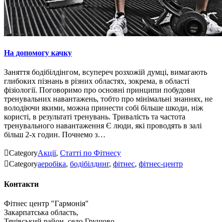
На допомогу качку
Заняття бодібілдінгом, всупереч розхожій думці, вимагають
глибоких пізнань в різних областях, зокрема, в області
фізіології. Поговоримо про основні принципи побудови
тренувальних навантажень, тобто про мінімальні знаннях, не
володіючи якими, можна принести собі більше шкоди, ніж
користі, в результаті тренувань. Тривалість та частота
тренувального навантаження Є люди, які проводять в залі
більш 2-х годин. Почнемо з…

Category
Акції
,
Статті по Фітнесу

Category
аеробіка
,
бодібілдинг
,
фітнес
,
фітнес-центр
Контакти
Фітнес центр "Гармонія"
Закарпатська область,
Тячівський район, село Грушово,