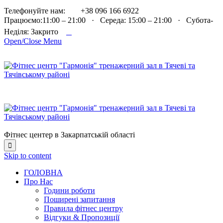

Телефонуйте нам:
+38 096 166 6922
Працюємо:11:00 – 21:00 · Середа: 15:00 – 21:00 · Субота-

Неділя: Закрито
Open/Close Menu
Фітнес центер в Закарпатській області

Skip to content
ГОЛОВНА
Про Нас
Години роботи
Поширені запитання
Правила фітнес центру
Відгуки & Пропозиції