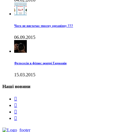
Чого не вистачає твоєму організму ???
06.09.2015
Фотосесія в фітнес центрі Гармонія
15.03.2015
Наші новини



