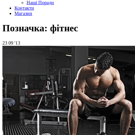
Наші Поради
Контакти
Магазин
Позначка:
фітнес
23
09 '13