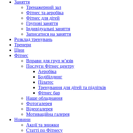
Заняття
Тренажерний зал
Фітнес та аеробіка
Фітнес для дітей
Групові заняття
Індивідуальні заняття
Записатися на заняття
Розклад тренувань
Тренери
Ціни
Фітнес
Вправи для груп м’язів
Послуги Фітнес центру
Аеробіка
Бодібілдинг
Пілатес
Тренування для дітей та підлітків
Фітнес бар
Наше обладнання
Фотогалерея
Відеогалерея
Мотиваційна галерея
Новини
Акції та знижки
Статті по Фітнесу