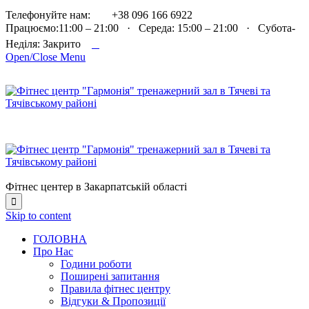

Телефонуйте нам:
+38 096 166 6922
Працюємо:11:00 – 21:00 · Середа: 15:00 – 21:00 · Субота-

Неділя: Закрито
Open/Close Menu
Фітнес центер в Закарпатській області

Skip to content
ГОЛОВНА
Про Нас
Години роботи
Поширені запитання
Правила фітнес центру
Відгуки & Пропозиції