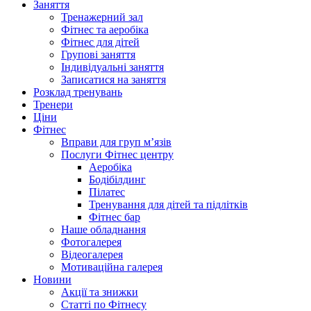
Заняття
Тренажерний зал
Фітнес та аеробіка
Фітнес для дітей
Групові заняття
Індивідуальні заняття
Записатися на заняття
Розклад тренувань
Тренери
Ціни
Фітнес
Вправи для груп м’язів
Послуги Фітнес центру
Аеробіка
Бодібілдинг
Пілатес
Тренування для дітей та підлітків
Фітнес бар
Наше обладнання
Фотогалерея
Відеогалерея
Мотиваційна галерея
Новини
Акції та знижки
Статті по Фітнесу