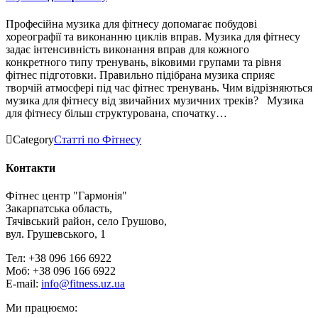
Професійна музика для фітнесу допомагає побудові
хореографії та виконанню циклів вправ. Музика для фітнесу
задає інтенсивність виконання вправ для кожного
конкретного типу тренувань, віковими групами та рівня
фітнес підготовки. Правильно підібрана музика сприяє
творчій атмосфері під час фітнес тренувань. Чим відрізняються
музика для фітнесу від звичайних музичних треків? Музика
для фітнесу більш структурована, спочатку…

Category
Статті по Фітнесу
Контакти
Фітнес центр "Гармонія"
Закарпатська область,
Тячівський район, село Грушово,
вул. Грушевського, 1
Тел: +38 096 166 6922
Моб: +38 096 166 6922
E-mail:
info@fitness.uz.ua
Ми працюємо: