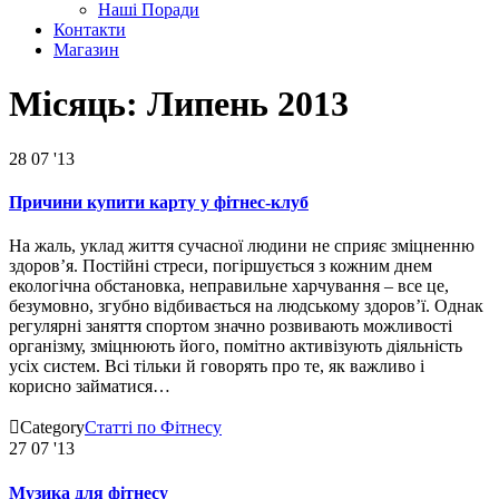
Наші Поради
Контакти
Магазин
Місяць:
Липень 2013
28
07 '13
Причини купити карту у фітнес-клуб
На жаль, уклад життя сучасної людини не сприяє зміцненню
здоров’я. Постійні стреси, погіршується з кожним днем
екологічна обстановка, неправильне харчування – все це,
безумовно, згубно відбивається на людському здоров’ї. Однак
регулярні заняття спортом значно розвивають можливості
організму, зміцнюють його, помітно активізують діяльність
усіх систем. Всі тільки й говорять про те, як важливо і
корисно займатися…

Category
Статті по Фітнесу
27
07 '13
Музика для фітнесу