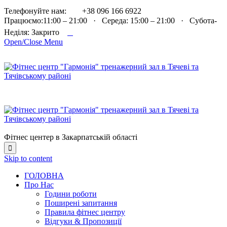

Телефонуйте нам:
+38 096 166 6922
Працюємо:11:00 – 21:00 · Середа: 15:00 – 21:00 · Субота-

Неділя: Закрито
Open/Close Menu
Фітнес центер в Закарпатській області

Skip to content
ГОЛОВНА
Про Нас
Години роботи
Поширені запитання
Правила фітнес центру
Відгуки & Пропозиції