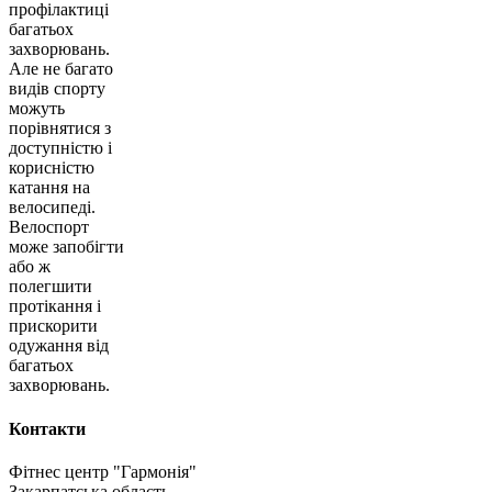
профілактиці
багатьох
захворювань.
Але не багато
видів спорту
можуть
порівнятися з
доступністю і
корисністю
катання на
велосипеді.
Велоспорт
може запобігти
або ж
полегшити
протікання і
прискорити
одужання від
багатьох
захворювань.
Контакти
Фітнес центр "Гармонія"
Закарпатська область,