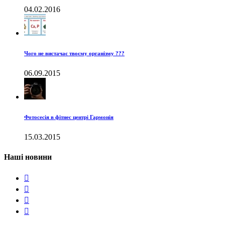
04.02.2016
Чого не вистачає твоєму організму ???
06.09.2015
Фотосесія в фітнес центрі Гармонія
15.03.2015
Наші новини



