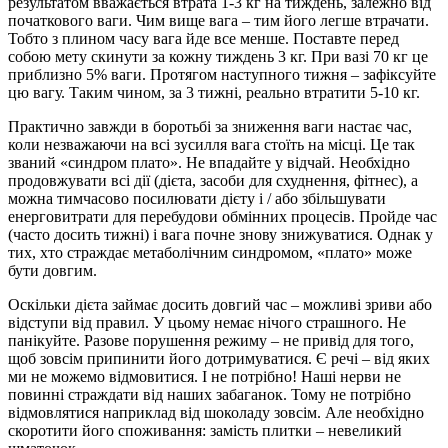
результатом вважається втрата 1-3 кг на тиждень, залежно від
початкового ваги. Чим вище вага – тим його легше втрачати.
Тобто з плином часу вага йде все менше. Поставте перед
собою мету скинути за кожну тиждень 3 кг. При вазі 70 кг це
приблизно 5% ваги. Протягом наступного тижня – зафіксуйте
цю вагу. Таким чином, за 3 тижні, реально втратити 5-10 кг.
Практично завжди в боротьбі за зниження ваги настає час,
коли незважаючи на всі зусилля вага стоїть на місці. Це так
званий «синдром плато». Не впадайте у відчай. Необхідно
продовжувати всі дії (дієта, засоби для схуднення, фітнес), а
можна тимчасово посилювати дієту і / або збільшувати
енерговитрати для перебудови обмінних процесів. Пройде час
(часто досить тижні) і вага почне знову знижуватися. Однак у
тих, хто страждає метаболічним синдромом, «плато» може
бути довгим.
Оскільки дієта займає досить довгий час – можливі зриви або
відступи від правил. У цьому немає нічого страшного. Не
панікуйте. Разове порушення режиму – не привід для того,
щоб зовсім припинити його дотримуватися. Є речі – від яких
ми не можемо відмовитися. І не потрібно! Наші нерви не
повинні страждати від наших забаганок. Тому не потрібно
відмовлятися наприклад від шоколаду зовсім. Але необхідно
скоротити його споживання: замість плитки – невеликий