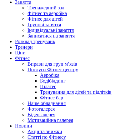
Заняття
Тренажерний зал
Фітнес та аеробіка
Фітнес для дітей
Групові заняття
Індивідуальні заняття
Записатися на заняття
Розклад тренувань
Тренери
Ціни
Фітнес
Вправи для груп м’язів
Послуги Фітнес центру
Аеробіка
Бодібілдинг
Пілатес
Тренування для дітей та підлітків
Фітнес бар
Наше обладнання
Фотогалерея
Відеогалерея
Мотиваційна галерея
Новини
Акції та знижки
Статті по Фітнесу