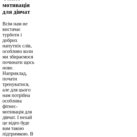
мотивація
для дівчат
Всім нам не
вистачає
турботи і
добрих
напутніх слів,
особливо коли
ми збираємося
починати щось
нове.
Наприклад,
почати
тренуватися,
але для цього
нам потрібна
особлива
фітнес-
мотивація для
дівчат. І нехай
це відео буде
вам такою
підтримкою. В