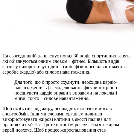
На сьогоднішній день існує понад 30 видів спортивних занять,
які об’єднуються одним словом – фітнес. Більшість видів
фітнесу використовує один з типів фізичного навантаження:
аеробне (кардіо) або силове навантаження.
Для того, що б просто схуднути, необхідна кардіо-
навантаження. Для моделювання фігури потрібно
поєднувати кардіо вправи з вправами на локальні
м’язи, тобто – силове навантаження.
Щоб позбутися від жиру, необхідно, включити його в
енергообмін. Іншими словами організм повинен
використовувати жирові клітини в якості палива для
працюючих м’язів. Проте організм розлучається з жиром
вкрай неохоче. Щоб процес жироспалювання став