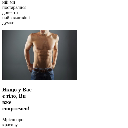
ній ми
постаралися
донести
найважливіші
думки.
Якщо у Вас
є тіло, Ви
вже
спортсмен!
Мрієш про
красиву