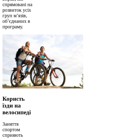
спрямовані на
розвиток усіх
груп м’язів,
об’єднаних в
програму.
Користь
їзди на
велосипеді
Заняття
спортом
сприяють