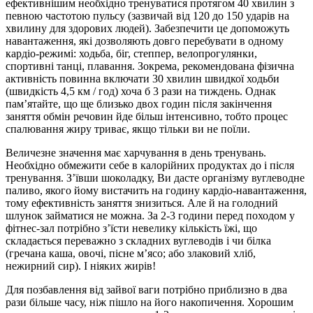
ефективнішим необхідно тренуватися протягом 40 хвилин з
певною частотою пульсу (зазвичай від 120 до 150 ударів на
хвилину для здорових людей). Забезпечити це допоможуть
навантаження, які дозволяють довго перебувати в одному
кардіо-режимі: ходьба, біг, степпер, велопрогулянки,
спортивні танці, плавання. Зокрема, рекомендована фізична
активність повинна включати 30 хвилин швидкої ходьби
(швидкість 4,5 км / год) хоча б 3 рази на тиждень. Однак
пам’ятайте, що ще близько двох годин після закінчення
заняття обмін речовин йде більш інтенсивно, тобто процес
спалювання жиру триває, якщо тільки ви не поїли.
Величезне значення має харчування в день тренувань.
Необхідно обмежити себе в калорійних продуктах до і після
тренування. З’ївши шоколадку, Ви дасте організму вуглеводне
паливо, якого йому вистачить на годину кардіо-навантаження,
тому ефективність заняття знизиться. Але й на голодний
шлунок займатися не можна. За 2-3 години перед походом у
фітнес-зал потрібно з’їсти невелику кількість їжі, що
складається переважно з складних вуглеводів і чи білка
(гречана каша, овочі, пісне м’ясо; або злаковий хліб,
нежирний сир). І ніяких жирів!
Для позбавлення від зайвої ваги потрібно приблизно в два
рази більше часу, ніж пішло на його накопичення. Хорошим