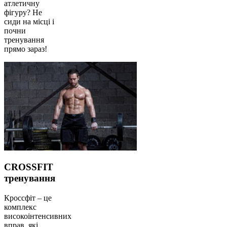
атлетичну
фігуру? Не
сиди на місці і
почни
тренування
прямо зараз!
CROSSFIT
тренування
Кроссфіт – це
комплекс
високоінтенсивних
вправ, які