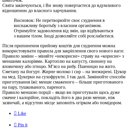
шматочок.
Свята закінчуються, і Ви знову повертаєтеся до вдумливого
відношенню до власного харчування.
Висновок: Не перетворюйте своє схуднення в
виснажливу боротьбу з власним організмом.
Отримуйте задоволення від змін, що відбуваються
з вашим тілом. Іноді дозволяйте собі розслабитися.
Після припинення прийому коштів для схуднення можна
використовувати правила для закріплення свого нового ваги:
Правило заміни – міняйте «некорисне» страву на «корисне» з
меншими калоріями. Картоплю на капусту, свинину на
яловичину або птицю. М’ясо на рибу. Пшеницю на жито.
Сметану на йогурт. Жирне молоко і сир – на знежирені. Цукор
на мед. Цукерки на сухофрукти. І так далі. Замінюйте способи
приготування їжі: менше смаженого – більше приготованого
на пару, тушкованого, пареного.
Правило меншою порції – якщо ви приготували щось дуже
смачне і калорійне, покладіть його в два рази менше, ніж
зазвичай, а відсутню місце заповніть огірком або помідором.

Like

Pin it