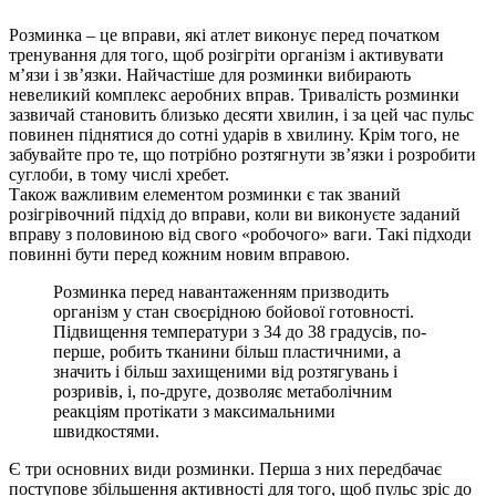
Розминка – це вправи, які атлет виконує перед початком
тренування для того, щоб розігріти організм і активувати
м’язи і зв’язки. Найчастіше для розминки вибирають
невеликий комплекс аеробних вправ. Тривалість розминки
зазвичай становить близько десяти хвилин, і за цей час пульс
повинен піднятися до сотні ударів в хвилину. Крім того, не
забувайте про те, що потрібно розтягнути зв’язки і розробити
суглоби, в тому числі хребет.
Також важливим елементом розминки є так званий
розігрівочний підхід до вправи, коли ви виконуєте заданий
вправу з половиною від свого «робочого» ваги. Такі підходи
повинні бути перед кожним новим вправою.
Розминка перед навантаженням призводить
організм у стан своєрідною бойової готовності.
Підвищення температури з 34 до 38 градусів, по-
перше, робить тканини більш пластичними, а
значить і більш захищеними від розтягувань і
розривів, і, по-друге, дозволяє метаболічним
реакціям протікати з максимальними
швидкостями.
Є три основних види розминки. Перша з них передбачає
поступове збільшення активності для того, щоб пульс зріс до