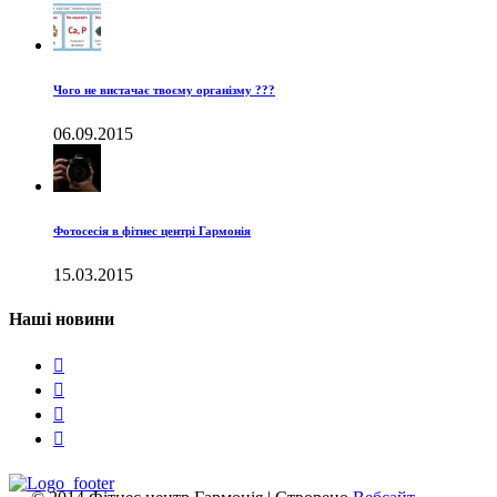
Чого не вистачає твоєму організму ???
06.09.2015
Фотосесія в фітнес центрі Гармонія
15.03.2015
Наші новини



