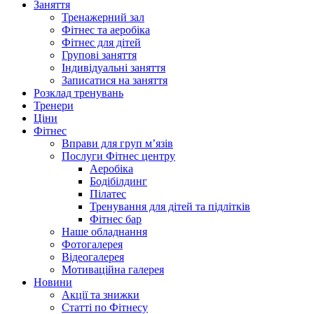
Заняття
Тренажерний зал
Фітнес та аеробіка
Фітнес для дітей
Групові заняття
Індивідуальні заняття
Записатися на заняття
Розклад тренувань
Тренери
Ціни
Фітнес
Вправи для груп м’язів
Послуги Фітнес центру
Аеробіка
Бодібілдинг
Пілатес
Тренування для дітей та підлітків
Фітнес бар
Наше обладнання
Фотогалерея
Відеогалерея
Мотиваційна галерея
Новини
Акції та знижки
Статті по Фітнесу