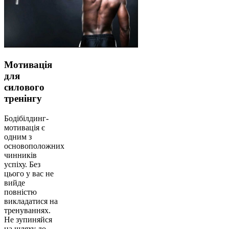
Мотивація
для
силового
тренінгу
Бодібілдинг-
мотивація є
одним з
основоположних
чинників
успіху. Без
цього у вас не
вийде
повністю
викладатися на
тренуваннях.
Не зупиняйся
на шляху до