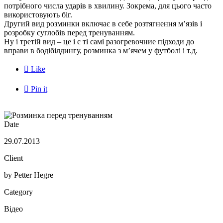
потрібного числа ударів в хвилину. Зокрема, для цього часто
використовують біг.
Другий вид розминки включає в себе розтягнення м’язів і
розробку суглобів перед тренуванням.
Ну і третій вид – це і є ті самі разогревочние підходи до
вправи в бодібілдингу, розминка з м’ячем у футболі і т.д.

Like

Pin it
Date
29.07.2013
Client
by Petter Hegre
Category
Відео