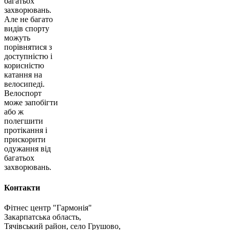
багатьох
захворювань.
Але не багато
видів спорту
можуть
порівнятися з
доступністю і
корисністю
катання на
велосипеді.
Велоспорт
може запобігти
або ж
полегшити
протікання і
прискорити
одужання від
багатьох
захворювань.
Контакти
Фітнес центр "Гармонія"
Закарпатська область,
Тячівський район, село Грушово,