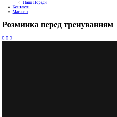
Наші Поради
Контакти
Магазин
Розминка перед тренуванням


