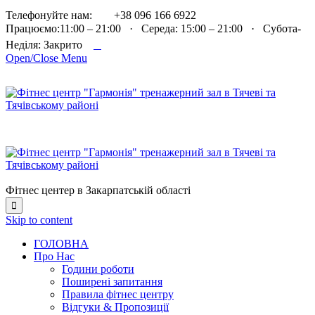

Телефонуйте нам:
+38 096 166 6922
Працюємо:11:00 – 21:00 · Середа: 15:00 – 21:00 · Субота-

Неділя: Закрито
Open/Close Menu
Фітнес центер в Закарпатській області

Skip to content
ГОЛОВНА
Про Нас
Години роботи
Поширені запитання
Правила фітнес центру
Відгуки & Пропозиції