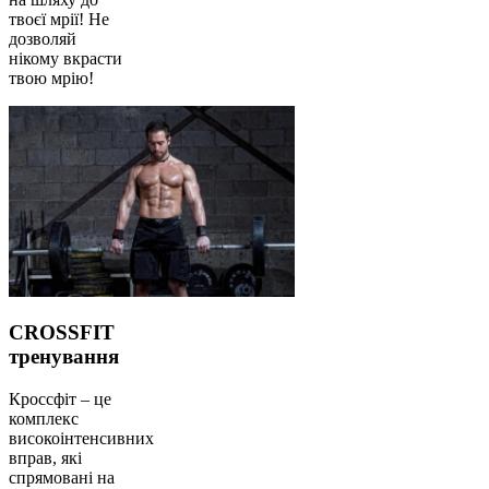
твоєї мрії! Не
дозволяй
нікому вкрасти
твою мрію!
CROSSFIT
тренування
Кроссфіт – це
комплекс
високоінтенсивних
вправ, які
спрямовані на