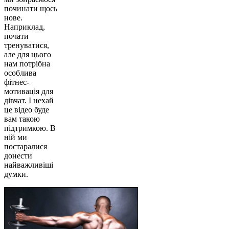
починати щось
нове.
Наприклад,
почати
тренуватися,
але для цього
нам потрібна
особлива
фітнес-
мотивація для
дівчат. І нехай
це відео буде
вам такою
підтримкою. В
ній ми
постаралися
донести
найважливіші
думки.