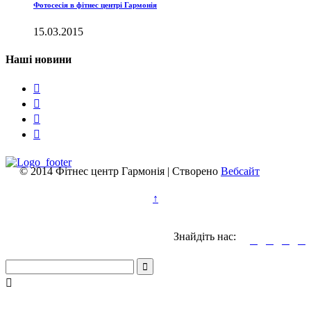
Фотосесія в фітнес центрі Гармонія
15.03.2015
Наші новини




© 2014 Фітнес центр Гармонія | Створено
Вебсайт
↑
Знайдіть нас:





