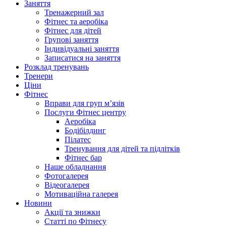
Заняття
Тренажерний зал
Фітнес та аеробіка
Фітнес для дітей
Групові заняття
Індивідуальні заняття
Записатися на заняття
Розклад тренувань
Тренери
Ціни
Фітнес
Вправи для груп м’язів
Послуги Фітнес центру
Аеробіка
Бодібілдинг
Пілатес
Тренування для дітей та підлітків
Фітнес бар
Наше обладнання
Фотогалерея
Відеогалерея
Мотиваційна галерея
Новини
Акції та знижки
Статті по Фітнесу