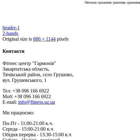
header-1
2-hands
Original size is
886 × 1144
pixels
Контакти
Фітнес центр "Гармонія"
Закарпатська область,
Тячівський район, село Грушово,
вул. Грушевського, 1
Тел: +38 096 166 6922
Моб: +38 096 166 6922
E-mail:
info@fitness.uz.ua
Ми працюємо:
Пн-Пт - 11:00-21:00 к.ч.
Середа - 15:00-21:00 к.ч
Обідня перерва - 13:30-15:00 к.ч