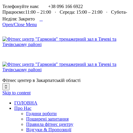

Телефонуйте нам:
+38 096 166 6922
Працюємо:11:00 – 21:00 · Середа: 15:00 – 21:00 · Субота-

Неділя: Закрито
Open/Close Menu
Фітнес центер в Закарпатській області

Skip to content
ГОЛОВНА
Про Нас
Години роботи
Поширені запитання
Правила фітнес центру
Відгуки & Пропозиції