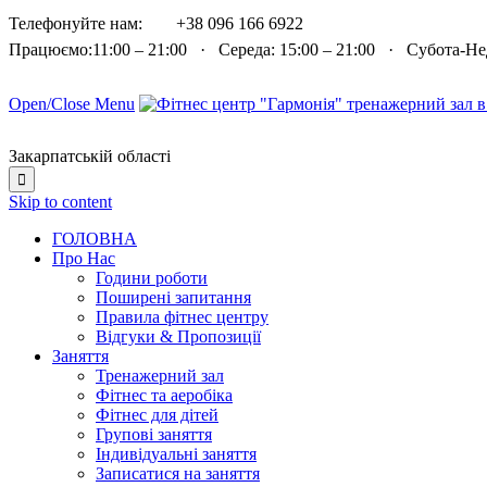

Телефонуйте нам:
+38 096 166 6922
Працюємо:11:00 – 21:00 · Середа: 15:00 – 21:00 · Субота-Н
Open/Close Menu
Закарпатській області

Skip to content
ГОЛОВНА
Про Нас
Години роботи
Поширені запитання
Правила фітнес центру
Відгуки & Пропозиції
Заняття
Тренажерний зал
Фітнес та аеробіка
Фітнес для дітей
Групові заняття
Індивідуальні заняття
Записатися на заняття