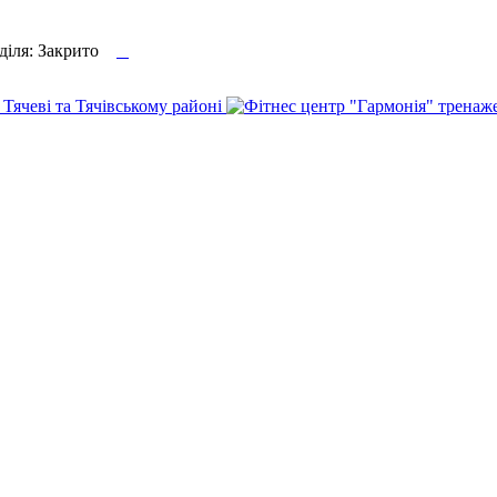

еділя: Закрито