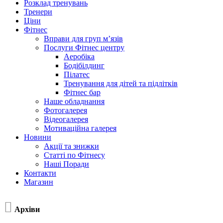
Розклад тренувань
Тренери
Ціни
Фітнес
Вправи для груп м’язів
Послуги Фітнес центру
Аеробіка
Бодібілдинг
Пілатес
Тренування для дітей та підлітків
Фітнес бар
Наше обладнання
Фотогалерея
Відеогалерея
Мотиваційна галерея
Новини
Акції та знижки
Статті по Фітнесу
Наші Поради
Контакти
Магазин

Архіви