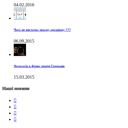
04.02.2016
Чого не вистачає твоєму організму ???
06.09.2015
Фотосесія в фітнес центрі Гармонія
15.03.2015
Наші новини



