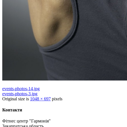
events-photos-14.jpg
events-photos-3.jpg
Original size is
1048 × 697
pixels
Контакти
Фітнес центр "Гармонія"
Закарпатська область,