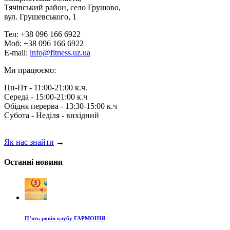
Тячівський район, село Грушово,
вул. Грушевського, 1
Тел: +38 096 166 6922
Моб: +38 096 166 6922
E-mail:
info@fitness.uz.ua
Ми працюємо:
Пн-Пт - 11:00-21:00 к.ч.
Середа - 15:00-21:00 к.ч
Обідня перерва - 13:30-15:00 к.ч
Субота - Неділя - вихідний
Як нас знайти
→
Останні новини
П’ять років клубу ГАРМОНІЯ