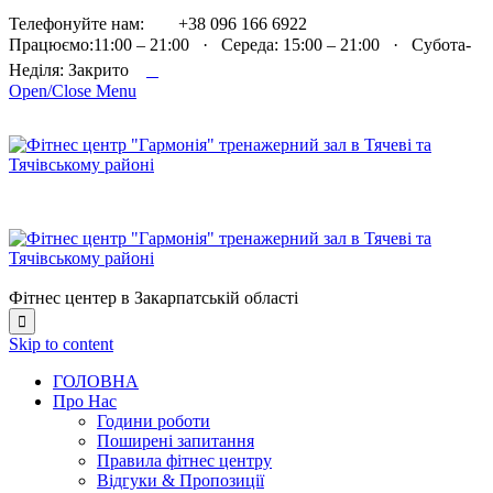

Телефонуйте нам:
+38 096 166 6922
Працюємо:11:00 – 21:00 · Середа: 15:00 – 21:00 · Субота-

Неділя: Закрито
Open/Close Menu
Фітнес центер в Закарпатській області

Skip to content
ГОЛОВНА
Про Нас
Години роботи
Поширені запитання
Правила фітнес центру
Відгуки & Пропозиції