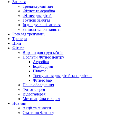
Заняття
Тренажерний зал
Фітнес та аеробіка
Фітнес для дітей
Групові заняття
Індивідуальні заняття
Записатися на заняття
Розклад тренувань
Тренери
Ціни
Фітнес
Вправи для груп м’язів
Послуги Фітнес центру
Аеробіка
Бодібілдинг
Пілатес
Тренування для дітей та підлітків
Фітнес бар
Наше обладнання
Фотогалерея
Відеогалерея
Мотиваційна галерея
Новини
Акції та знижки
Статті по Фітнесу