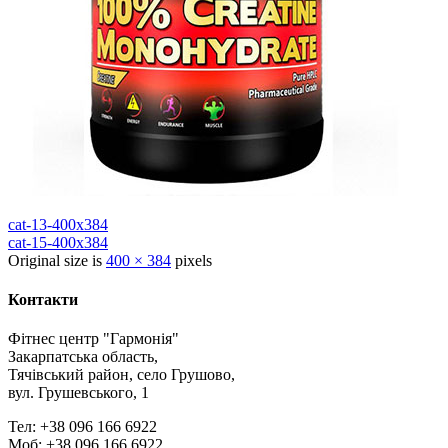
cat-13-400x384
cat-15-400x384
Original size is
400 × 384
pixels
Контакти
Фітнес центр "Гармонія"
Закарпатська область,
Тячівський район, село Грушово,
вул. Грушевського, 1
Тел: +38 096 166 6922
Моб: +38 096 166 6922