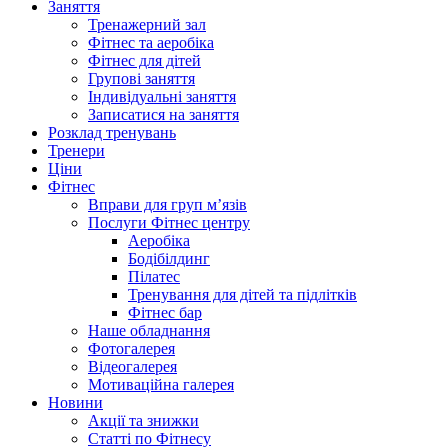
Заняття
Тренажерний зал
Фітнес та аеробіка
Фітнес для дітей
Групові заняття
Індивідуальні заняття
Записатися на заняття
Розклад тренувань
Тренери
Ціни
Фітнес
Вправи для груп м’язів
Послуги Фітнес центру
Аеробіка
Бодібілдинг
Пілатес
Тренування для дітей та підлітків
Фітнес бар
Наше обладнання
Фотогалерея
Відеогалерея
Мотиваційна галерея
Новини
Акції та знижки
Статті по Фітнесу