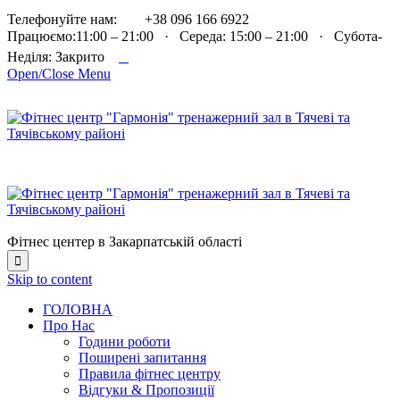

Телефонуйте нам:
+38 096 166 6922
Працюємо:11:00 – 21:00 · Середа: 15:00 – 21:00 · Субота-

Неділя: Закрито
Open/Close Menu
Фітнес центер в Закарпатській області

Skip to content
ГОЛОВНА
Про Нас
Години роботи
Поширені запитання
Правила фітнес центру
Відгуки & Пропозиції