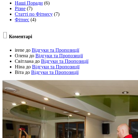
Наші Поради
(6)
Різне
(7)
Статті по Фітнесу
(7)
Фітнес
(4)

Коментарі
irene
до
Відгуки та Пропозиції
Олена
до
Відгуки та Пропозиції
Світлана
до
Відгуки та Пропозиції
Ніна
до
Відгуки та Пропозиції
Віта
до
Відгуки та Пропозиції