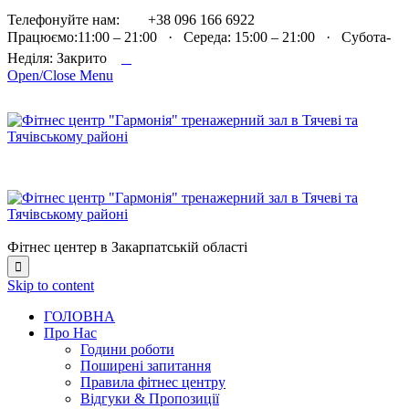

Телефонуйте нам:
+38 096 166 6922
Працюємо:11:00 – 21:00 · Середа: 15:00 – 21:00 · Субота-

Неділя: Закрито
Open/Close Menu
Фітнес центер в Закарпатській області

Skip to content
ГОЛОВНА
Про Нас
Години роботи
Поширені запитання
Правила фітнес центру
Відгуки & Пропозиції