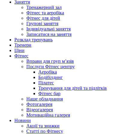
Заняття
Тренажерний зал
Фітнес та аеробіка
Фітнес для дітей
Групові заняття
Індивідуальні заняття
Записатися на заняття
Розклад тренувань
Тренери
Ціни
Фітнес
Вправи для груп м’язів
Послуги Фітнес центру
Аеробіка
Бодібілдинг
Пілатес
Тренування для дітей та підлітків
Фітнес бар
Наше обладнання
Фотогалерея
Відеогалерея
Мотиваційна галерея
Новини
Акції та знижки
Статті по Фітнесу