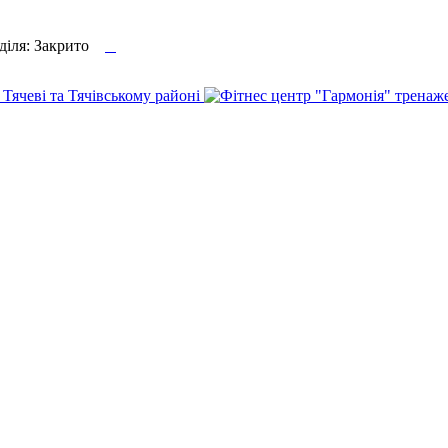

еділя: Закрито