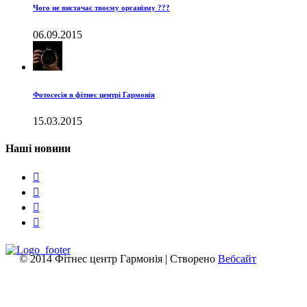
Чого не вистачає твоєму організму ???
06.09.2015
Фотосесія в фітнес центрі Гармонія
15.03.2015
Наші новини




© 2014 Фітнес центр Гармонія | Створено
Вебсайт