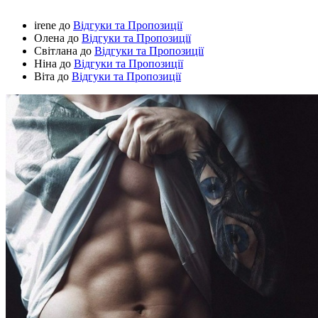
irene
до
Відгуки та Пропозиції
Олена
до
Відгуки та Пропозиції
Світлана
до
Відгуки та Пропозиції
Ніна
до
Відгуки та Пропозиції
Віта
до
Відгуки та Пропозиції