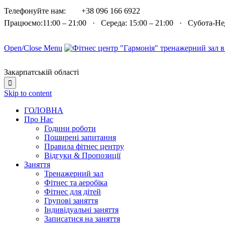

Телефонуйте нам:
+38 096 166 6922
Працюємо:11:00 – 21:00 · Середа: 15:00 – 21:00 · Субота-Н
Open/Close Menu
Закарпатській області

Skip to content
ГОЛОВНА
Про Нас
Години роботи
Поширені запитання
Правила фітнес центру
Відгуки & Пропозиції
Заняття
Тренажерний зал
Фітнес та аеробіка
Фітнес для дітей
Групові заняття
Індивідуальні заняття
Записатися на заняття