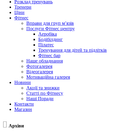
Розклад тренувань
Тренери
Ціни
Фітнес
Вправи для груп м’язів
Послуги Фітнес центру
Аеробіка
Бодібілдинг
Пілатес
Тренування для дітей та підлітків
Фітнес бар
Наше обладнання
Фотогалерея
Відеогалерея
Мотиваційна галерея
Новини
Акції та знижки
Статті по Фітнесу
Наші Поради
Контакти
Магазин

Архіви