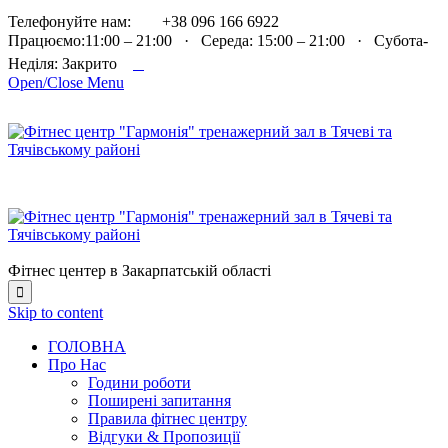

Телефонуйте нам:
+38 096 166 6922
Працюємо:11:00 – 21:00 · Середа: 15:00 – 21:00 · Субота-

Неділя: Закрито
Open/Close Menu
Фітнес центер в Закарпатській області

Skip to content
ГОЛОВНА
Про Нас
Години роботи
Поширені запитання
Правила фітнес центру
Відгуки & Пропозиції