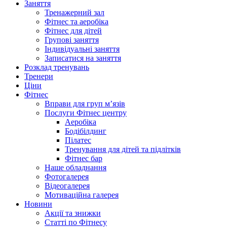
Заняття
Тренажерний зал
Фітнес та аеробіка
Фітнес для дітей
Групові заняття
Індивідуальні заняття
Записатися на заняття
Розклад тренувань
Тренери
Ціни
Фітнес
Вправи для груп м’язів
Послуги Фітнес центру
Аеробіка
Бодібілдинг
Пілатес
Тренування для дітей та підлітків
Фітнес бар
Наше обладнання
Фотогалерея
Відеогалерея
Мотиваційна галерея
Новини
Акції та знижки
Статті по Фітнесу