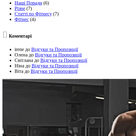
Наші Поради
(6)
Різне
(7)
Статті по Фітнесу
(7)
Фітнес
(4)

Коментарі
irene
до
Відгуки та Пропозиції
Олена
до
Відгуки та Пропозиції
Світлана
до
Відгуки та Пропозиції
Ніна
до
Відгуки та Пропозиції
Віта
до
Відгуки та Пропозиції