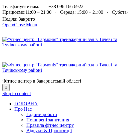

Телефонуйте нам:
+38 096 166 6922
Працюємо:11:00 – 21:00 · Середа: 15:00 – 21:00 · Субота-

Неділя: Закрито
Open/Close Menu
Фітнес центер в Закарпатській області

Skip to content
ГОЛОВНА
Про Нас
Години роботи
Поширені запитання
Правила фітнес центру
Відгуки & Пропозиції