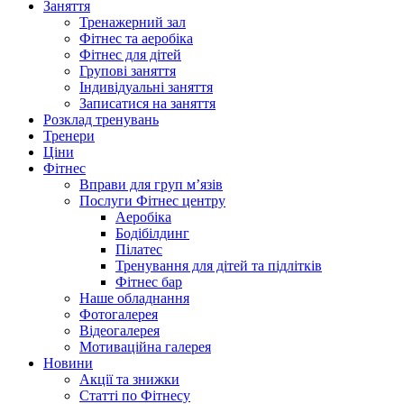
Заняття
Тренажерний зал
Фітнес та аеробіка
Фітнес для дітей
Групові заняття
Індивідуальні заняття
Записатися на заняття
Розклад тренувань
Тренери
Ціни
Фітнес
Вправи для груп м’язів
Послуги Фітнес центру
Аеробіка
Бодібілдинг
Пілатес
Тренування для дітей та підлітків
Фітнес бар
Наше обладнання
Фотогалерея
Відеогалерея
Мотиваційна галерея
Новини
Акції та знижки
Статті по Фітнесу