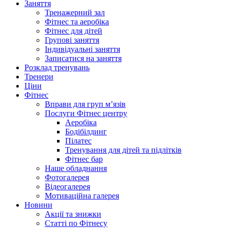
Заняття
Тренажерний зал
Фітнес та аеробіка
Фітнес для дітей
Групові заняття
Індивідуальні заняття
Записатися на заняття
Розклад тренувань
Тренери
Ціни
Фітнес
Вправи для груп м’язів
Послуги Фітнес центру
Аеробіка
Бодібілдинг
Пілатес
Тренування для дітей та підлітків
Фітнес бар
Наше обладнання
Фотогалерея
Відеогалерея
Мотиваційна галерея
Новини
Акції та знижки
Статті по Фітнесу