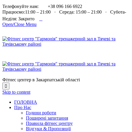

Телефонуйте нам:
+38 096 166 6922
Працюємо:11:00 – 21:00 · Середа: 15:00 – 21:00 · Субота-

Неділя: Закрито
Open/Close Menu
Фітнес центер в Закарпатській області

Skip to content
ГОЛОВНА
Про Нас
Години роботи
Поширені запитання
Правила фітнес центру
Відгуки & Пропозиції