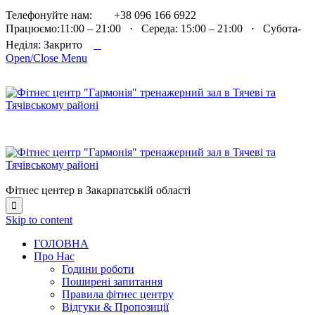

Телефонуйте нам:
+38 096 166 6922
Працюємо:11:00 – 21:00 · Середа: 15:00 – 21:00 · Субота-

Неділя: Закрито
Open/Close Menu
Фітнес центер в Закарпатській області

Skip to content
ГОЛОВНА
Про Нас
Години роботи
Поширені запитання
Правила фітнес центру
Відгуки & Пропозиції