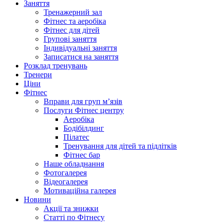
Заняття
Тренажерний зал
Фітнес та аеробіка
Фітнес для дітей
Групові заняття
Індивідуальні заняття
Записатися на заняття
Розклад тренувань
Тренери
Ціни
Фітнес
Вправи для груп м’язів
Послуги Фітнес центру
Аеробіка
Бодібілдинг
Пілатес
Тренування для дітей та підлітків
Фітнес бар
Наше обладнання
Фотогалерея
Відеогалерея
Мотиваційна галерея
Новини
Акції та знижки
Статті по Фітнесу