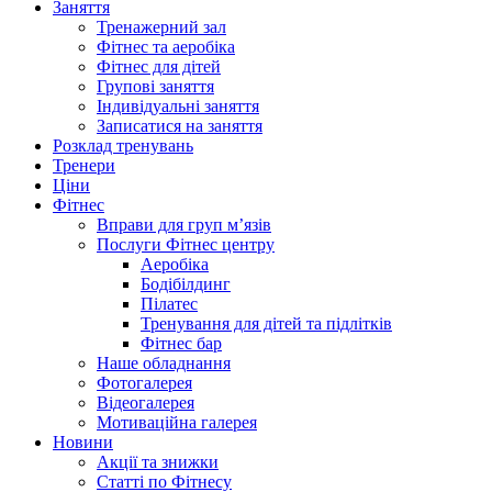
Заняття
Тренажерний зал
Фітнес та аеробіка
Фітнес для дітей
Групові заняття
Індивідуальні заняття
Записатися на заняття
Розклад тренувань
Тренери
Ціни
Фітнес
Вправи для груп м’язів
Послуги Фітнес центру
Аеробіка
Бодібілдинг
Пілатес
Тренування для дітей та підлітків
Фітнес бар
Наше обладнання
Фотогалерея
Відеогалерея
Мотиваційна галерея
Новини
Акції та знижки
Статті по Фітнесу