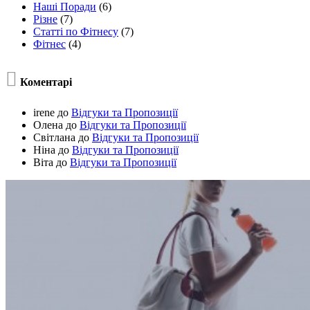
Наші Поради
(6)
Різне
(7)
Статті по Фітнесу
(7)
Фітнес
(4)

Коментарі
irene
до
Відгуки та Пропозиції
Олена
до
Відгуки та Пропозиції
Світлана
до
Відгуки та Пропозиції
Ніна
до
Відгуки та Пропозиції
Віта
до
Відгуки та Пропозиції