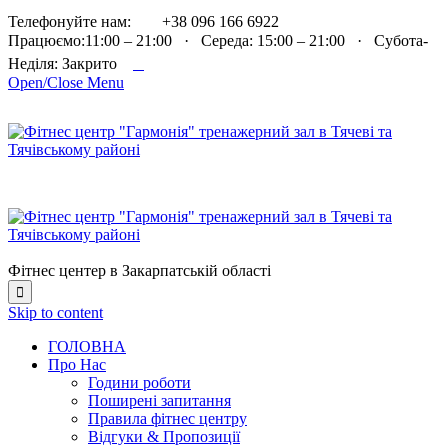

Телефонуйте нам:
+38 096 166 6922
Працюємо:11:00 – 21:00 · Середа: 15:00 – 21:00 · Субота-

Неділя: Закрито
Open/Close Menu
Фітнес центер в Закарпатській області

Skip to content
ГОЛОВНА
Про Нас
Години роботи
Поширені запитання
Правила фітнес центру
Відгуки & Пропозиції