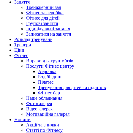
Заняття
Тренажерний зал
Фітнес та аеробіка
Фітнес для дітей
Групові заняття
Індивідуальні заняття
Записатися на заняття
Розклад тренувань
Тренери
Ціни
Фітнес
Вправи для груп м’язів
Послуги Фітнес центру
Аеробіка
Бодібілдинг
Пілатес
Тренування для дітей та підлітків
Фітнес бар
Наше обладнання
Фотогалерея
Відеогалерея
Мотиваційна галерея
Новини
Акції та знижки
Статті по Фітнесу