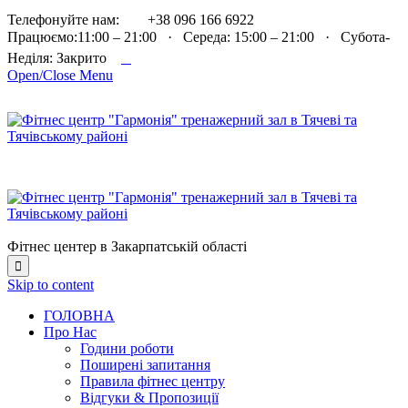

Телефонуйте нам:
+38 096 166 6922
Працюємо:11:00 – 21:00 · Середа: 15:00 – 21:00 · Субота-

Неділя: Закрито
Open/Close Menu
Фітнес центер в Закарпатській області

Skip to content
ГОЛОВНА
Про Нас
Години роботи
Поширені запитання
Правила фітнес центру
Відгуки & Пропозиції