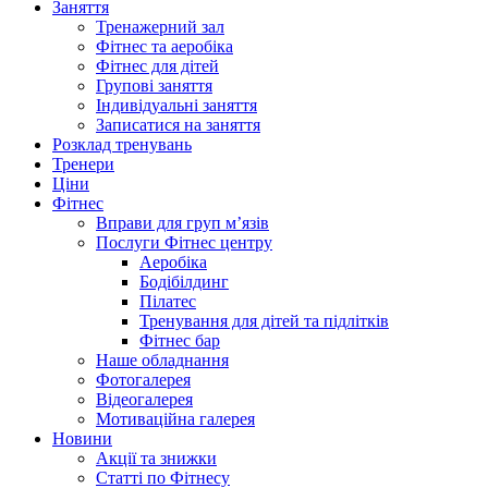
Заняття
Тренажерний зал
Фітнес та аеробіка
Фітнес для дітей
Групові заняття
Індивідуальні заняття
Записатися на заняття
Розклад тренувань
Тренери
Ціни
Фітнес
Вправи для груп м’язів
Послуги Фітнес центру
Аеробіка
Бодібілдинг
Пілатес
Тренування для дітей та підлітків
Фітнес бар
Наше обладнання
Фотогалерея
Відеогалерея
Мотиваційна галерея
Новини
Акції та знижки
Статті по Фітнесу