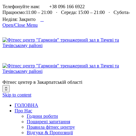

Телефонуйте нам:
+38 096 166 6922
Працюємо:11:00 – 21:00 · Середа: 15:00 – 21:00 · Субота-

Неділя: Закрито
Open/Close Menu
Фітнес центер в Закарпатській області

Skip to content
ГОЛОВНА
Про Нас
Години роботи
Поширені запитання
Правила фітнес центру
Відгуки & Пропозиції