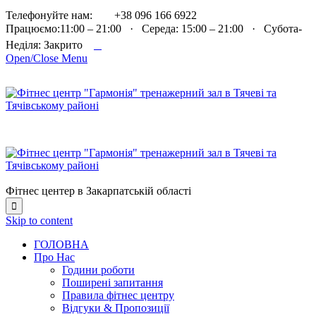

Телефонуйте нам:
+38 096 166 6922
Працюємо:11:00 – 21:00 · Середа: 15:00 – 21:00 · Субота-

Неділя: Закрито
Open/Close Menu
Фітнес центер в Закарпатській області

Skip to content
ГОЛОВНА
Про Нас
Години роботи
Поширені запитання
Правила фітнес центру
Відгуки & Пропозиції