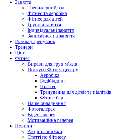
Заняття
Тренажерний зал
Фітнес та аеробіка
Фітнес для дітей
Групові заняття
Індивідуальні заняття
Записатися на заняття
Розклад тренувань
Тренери
Ціни
Фітнес
Вправи для груп м’язів
Послуги Фітнес центру
Аеробіка
Бодібілдинг
Пілатес
Тренування для дітей та підлітків
Фітнес бар
Наше обладнання
Фотогалерея
Відеогалерея
Мотиваційна галерея
Новини
Акції та знижки
Статті по Фітнесу