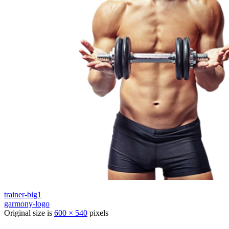
trainer-big1
garmony-logo
Original size is
600 × 540
pixels