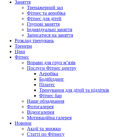
Заняття
Тренажерний зал
Фітнес та аеробіка
Фітнес для дітей
Групові заняття
Індивідуальні заняття
Записатися на заняття
Розклад тренувань
Тренери
Ціни
Фітнес
Вправи для груп м’язів
Послуги Фітнес центру
Аеробіка
Бодібілдинг
Пілатес
Тренування для дітей та підлітків
Фітнес бар
Наше обладнання
Фотогалерея
Відеогалерея
Мотиваційна галерея
Новини
Акції та знижки
Статті по Фітнесу