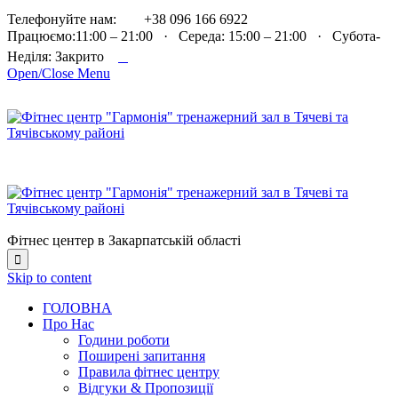

Телефонуйте нам:
+38 096 166 6922
Працюємо:11:00 – 21:00 · Середа: 15:00 – 21:00 · Субота-

Неділя: Закрито
Open/Close Menu
Фітнес центер в Закарпатській області

Skip to content
ГОЛОВНА
Про Нас
Години роботи
Поширені запитання
Правила фітнес центру
Відгуки & Пропозиції