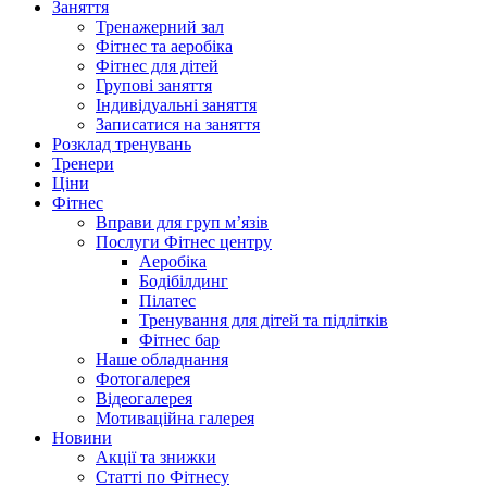
Заняття
Тренажерний зал
Фітнес та аеробіка
Фітнес для дітей
Групові заняття
Індивідуальні заняття
Записатися на заняття
Розклад тренувань
Тренери
Ціни
Фітнес
Вправи для груп м’язів
Послуги Фітнес центру
Аеробіка
Бодібілдинг
Пілатес
Тренування для дітей та підлітків
Фітнес бар
Наше обладнання
Фотогалерея
Відеогалерея
Мотиваційна галерея
Новини
Акції та знижки
Статті по Фітнесу