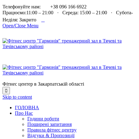

Телефонуйте нам:
+38 096 166 6922
Працюємо:11:00 – 21:00 · Середа: 15:00 – 21:00 · Субота-

Неділя: Закрито
Open/Close Menu
Фітнес центер в Закарпатській області

Skip to content
ГОЛОВНА
Про Нас
Години роботи
Поширені запитання
Правила фітнес центру
Відгуки & Пропозиції