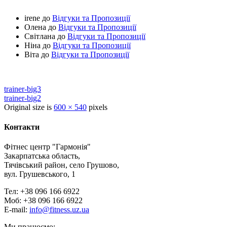
irene
до
Відгуки та Пропозиції
Олена
до
Відгуки та Пропозиції
Світлана
до
Відгуки та Пропозиції
Ніна
до
Відгуки та Пропозиції
Віта
до
Відгуки та Пропозиції
trainer-big3
trainer-big2
Original size is
600 × 540
pixels
Контакти
Фітнес центр "Гармонія"
Закарпатська область,
Тячівський район, село Грушово,
вул. Грушевського, 1
Тел: +38 096 166 6922
Моб: +38 096 166 6922
E-mail:
info@fitness.uz.ua
Ми працюємо: