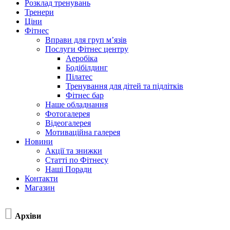
Розклад тренувань
Тренери
Ціни
Фітнес
Вправи для груп м’язів
Послуги Фітнес центру
Аеробіка
Бодібілдинг
Пілатес
Тренування для дітей та підлітків
Фітнес бар
Наше обладнання
Фотогалерея
Відеогалерея
Мотиваційна галерея
Новини
Акції та знижки
Статті по Фітнесу
Наші Поради
Контакти
Магазин

Архіви