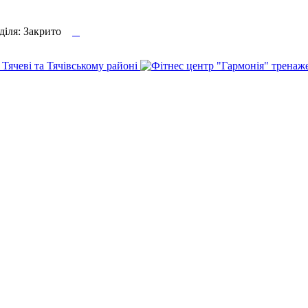

еділя: Закрито