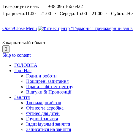

Телефонуйте нам:
+38 096 166 6922
Працюємо:11:00 – 21:00 · Середа: 15:00 – 21:00 · Субота-Н
Open/Close Menu
Закарпатській області

Skip to content
ГОЛОВНА
Про Нас
Години роботи
Поширені запитання
Правила фітнес центру
Відгуки & Пропозиції
Заняття
Тренажерний зал
Фітнес та аеробіка
Фітнес для дітей
Групові заняття
Індивідуальні заняття
Записатися на заняття