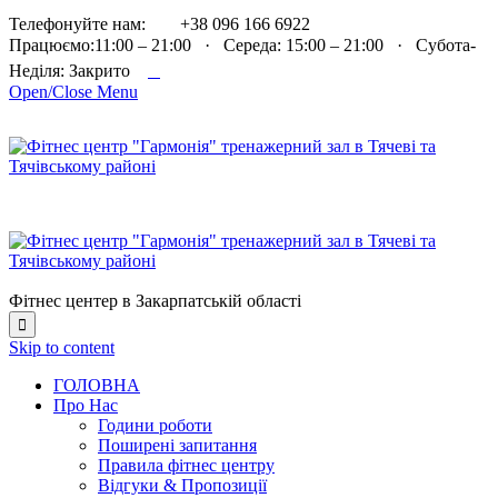

Телефонуйте нам:
+38 096 166 6922
Працюємо:11:00 – 21:00 · Середа: 15:00 – 21:00 · Субота-

Неділя: Закрито
Open/Close Menu
Фітнес центер в Закарпатській області

Skip to content
ГОЛОВНА
Про Нас
Години роботи
Поширені запитання
Правила фітнес центру
Відгуки & Пропозиції