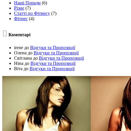
Наші Поради
(6)
Різне
(7)
Статті по Фітнесу
(7)
Фітнес
(4)

Коментарі
irene
до
Відгуки та Пропозиції
Олена
до
Відгуки та Пропозиції
Світлана
до
Відгуки та Пропозиції
Ніна
до
Відгуки та Пропозиції
Віта
до
Відгуки та Пропозиції