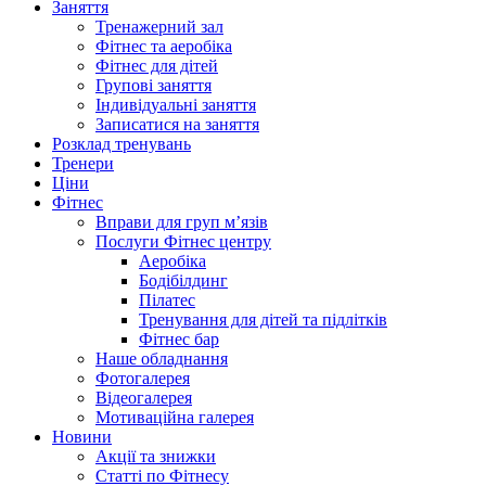
Заняття
Тренажерний зал
Фітнес та аеробіка
Фітнес для дітей
Групові заняття
Індивідуальні заняття
Записатися на заняття
Розклад тренувань
Тренери
Ціни
Фітнес
Вправи для груп м’язів
Послуги Фітнес центру
Аеробіка
Бодібілдинг
Пілатес
Тренування для дітей та підлітків
Фітнес бар
Наше обладнання
Фотогалерея
Відеогалерея
Мотиваційна галерея
Новини
Акції та знижки
Статті по Фітнесу