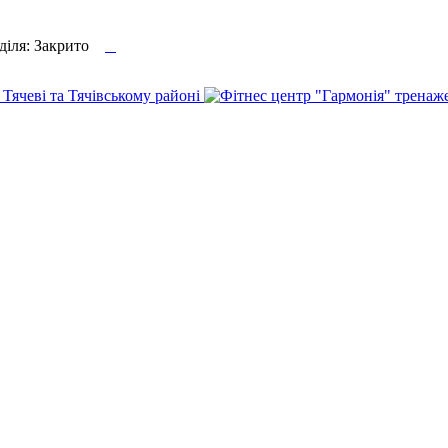

еділя: Закрито