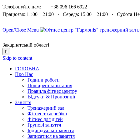

Телефонуйте нам:
+38 096 166 6922
Працюємо:11:00 – 21:00 · Середа: 15:00 – 21:00 · Субота-Н
Open/Close Menu
Закарпатській області

Skip to content
ГОЛОВНА
Про Нас
Години роботи
Поширені запитання
Правила фітнес центру
Відгуки & Пропозиції
Заняття
Тренажерний зал
Фітнес та аеробіка
Фітнес для дітей
Групові заняття
Індивідуальні заняття
Записатися на заняття