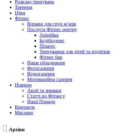
Розклад тренувань
Тренери
Ціни
Фітнес
Вправи для груп м’язів
Послуги Фітнес центру
Аеробіка
Бодібілдинг
Пілатес
Тренування для дітей та підлітків
Фітнес бар
Наше обладнання
Фотогалерея
Відеогалерея
Мотиваційна галерея
Новини
Акції та знижки
Статті по Фітнесу
Наші Поради
Контакти
Магазин

Архіви