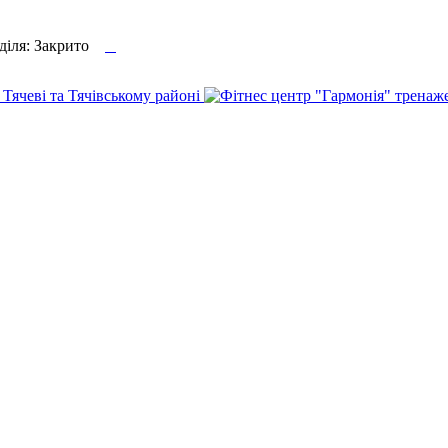

еділя: Закрито