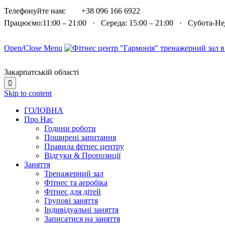

Телефонуйте нам:
+38 096 166 6922
Працюємо:11:00 – 21:00 · Середа: 15:00 – 21:00 · Субота-Н
Open/Close Menu
Закарпатській області

Skip to content
ГОЛОВНА
Про Нас
Години роботи
Поширені запитання
Правила фітнес центру
Відгуки & Пропозиції
Заняття
Тренажерний зал
Фітнес та аеробіка
Фітнес для дітей
Групові заняття
Індивідуальні заняття
Записатися на заняття