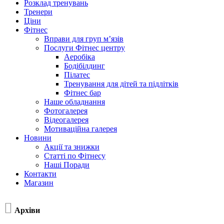
Розклад тренувань
Тренери
Ціни
Фітнес
Вправи для груп м’язів
Послуги Фітнес центру
Аеробіка
Бодібілдинг
Пілатес
Тренування для дітей та підлітків
Фітнес бар
Наше обладнання
Фотогалерея
Відеогалерея
Мотиваційна галерея
Новини
Акції та знижки
Статті по Фітнесу
Наші Поради
Контакти
Магазин

Архіви