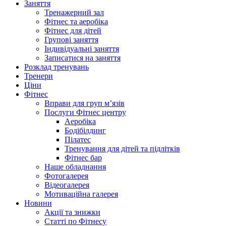
Заняття
Тренажерний зал
Фітнес та аеробіка
Фітнес для дітей
Групові заняття
Індивідуальні заняття
Записатися на заняття
Розклад тренувань
Тренери
Ціни
Фітнес
Вправи для груп м’язів
Послуги Фітнес центру
Аеробіка
Бодібілдинг
Пілатес
Тренування для дітей та підлітків
Фітнес бар
Наше обладнання
Фотогалерея
Відеогалерея
Мотиваційна галерея
Новини
Акції та знижки
Статті по Фітнесу