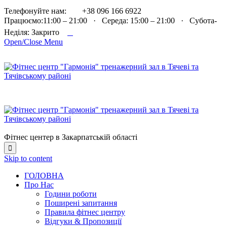

Телефонуйте нам:
+38 096 166 6922
Працюємо:11:00 – 21:00 · Середа: 15:00 – 21:00 · Субота-

Неділя: Закрито
Open/Close Menu
Фітнес центер в Закарпатській області

Skip to content
ГОЛОВНА
Про Нас
Години роботи
Поширені запитання
Правила фітнес центру
Відгуки & Пропозиції