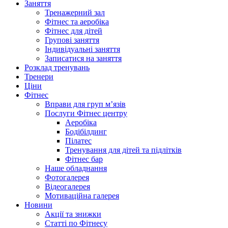
Заняття
Тренажерний зал
Фітнес та аеробіка
Фітнес для дітей
Групові заняття
Індивідуальні заняття
Записатися на заняття
Розклад тренувань
Тренери
Ціни
Фітнес
Вправи для груп м’язів
Послуги Фітнес центру
Аеробіка
Бодібілдинг
Пілатес
Тренування для дітей та підлітків
Фітнес бар
Наше обладнання
Фотогалерея
Відеогалерея
Мотиваційна галерея
Новини
Акції та знижки
Статті по Фітнесу