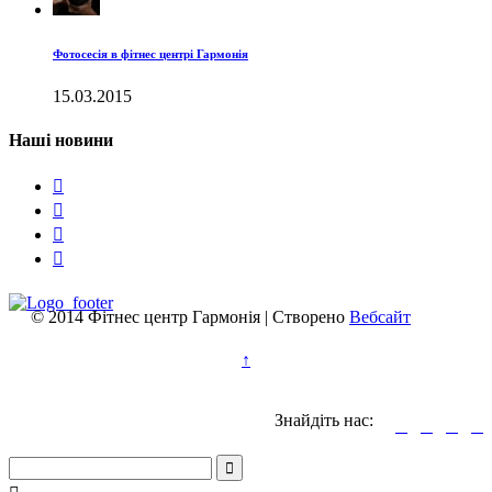
Фотосесія в фітнес центрі Гармонія
15.03.2015
Наші новини




© 2014 Фітнес центр Гармонія | Створено
Вебсайт
↑
Знайдіть нас:




