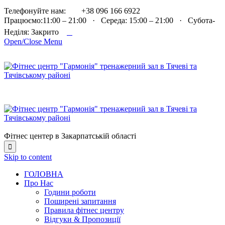

Телефонуйте нам:
+38 096 166 6922
Працюємо:11:00 – 21:00 · Середа: 15:00 – 21:00 · Субота-

Неділя: Закрито
Open/Close Menu
Фітнес центер в Закарпатській області

Skip to content
ГОЛОВНА
Про Нас
Години роботи
Поширені запитання
Правила фітнес центру
Відгуки & Пропозиції