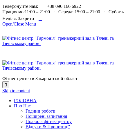

Телефонуйте нам:
+38 096 166 6922
Працюємо:11:00 – 21:00 · Середа: 15:00 – 21:00 · Субота-

Неділя: Закрито
Open/Close Menu
Фітнес центер в Закарпатській області

Skip to content
ГОЛОВНА
Про Нас
Години роботи
Поширені запитання
Правила фітнес центру
Відгуки & Пропозиції