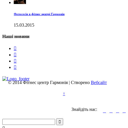
Фотосесія в фітнес центрі Гармонія
15.03.2015
Наші новини




© 2014 Фітнес центр Гармонія | Створено
Вебсайт
↑
Знайдіть нас:




