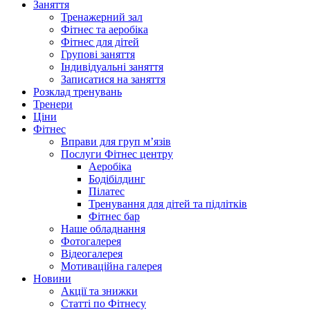
Заняття
Тренажерний зал
Фітнес та аеробіка
Фітнес для дітей
Групові заняття
Індивідуальні заняття
Записатися на заняття
Розклад тренувань
Тренери
Ціни
Фітнес
Вправи для груп м’язів
Послуги Фітнес центру
Аеробіка
Бодібілдинг
Пілатес
Тренування для дітей та підлітків
Фітнес бар
Наше обладнання
Фотогалерея
Відеогалерея
Мотиваційна галерея
Новини
Акції та знижки
Статті по Фітнесу